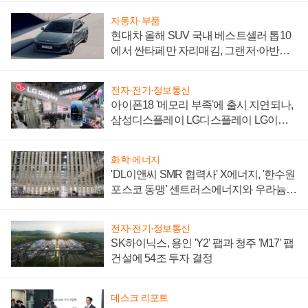
자동차·부품
현대차 올해 SUV 국내 베스트셀러 톱10
에서 싼타페만 자리매김, 그랜저·아반떼
'세단 쌍끌이'로 내수 방어
전자·전기·정보통신
아이폰18 '메모리 부족'에 출시 지연되나,
삼성디스플레이 LG디스플레이 LG이노
텍 '탈애플' 수익 다각화 속도
화학·에너지
'DL이앤씨 SMR 협력사' X에너지, '한수원
포스코 동맹' 센트러스에너지와 우라늄
계약 체결
전자·전기·정보통신
SK하이닉스, 용인 'Y2' 팹과 청주 'M17' 팹
건설에 54조 투자 결정
데스크 리포트