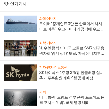
인기기사
화학·에너지
로이터 "정제연료 3만 톤 한국에서 러시
아로 이동", 우크라이나의 공격에 수요 늘
어
화학·에너지
'한수원 협력사' 미국 오클로 SMR 연구용
원자로 '임계 상태' 도달, 미국 에너지부
"중요한 이정표"
전자·전기·정보통신
SK하이닉스 1주당 375원 현금배당 실시,
추가 주주환원 계획 9월 공개 예정
사회
미국 법원 "트럼프 정부 풍력 프로젝트 동
결 조치는 위법", 해제 명령 내려