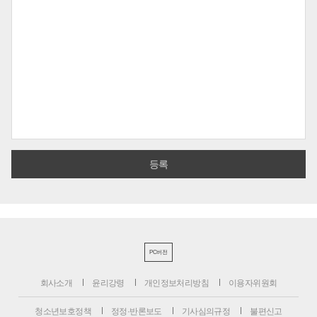
PC버전
회사소개
윤리강령
개인정보처리방침
이용자위원회
청소년보호정책
정정·반론보도
기사심의규정
불편신고