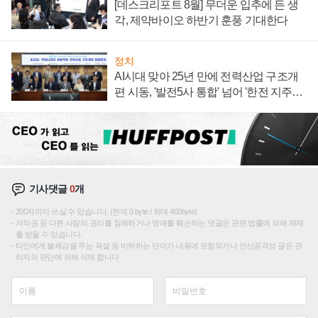
[데스크리포트 8월] 무더운 입추에 든 생
각, 제약바이오 하반기 훈풍 기대한다
정치
AI시대 맞아 25년 만에 전력산업 구조개
편 시동, '발전5사 통합' 넘어 '한전 지주사'
재편론도
기사댓글
0
개
200자까지 쓰실 수 있습니다. (현재 0 byte / 최대 400byte)
저작권 등 다른 사람의 권리를 침해하거나 명예를 훼손하는 댓글은 관련 법률에 의해 제재
를 받을 수 있습니다.
타인에게 불쾌감을 주는 욕설 등 비하하는 단어가 내용에 포함되거나 인신공격성 글은 관
리자의 판단에 의해 삭제 합니다.