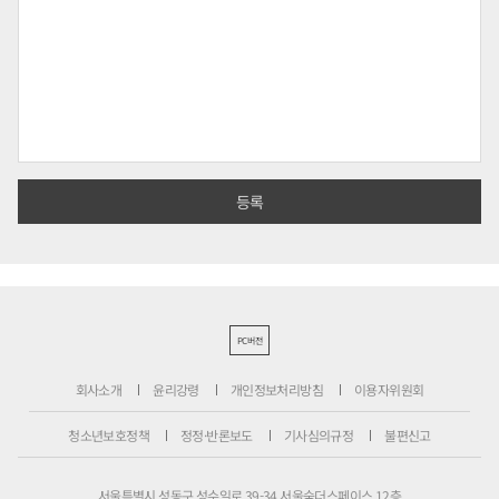
PC버전
회사소개
윤리강령
개인정보처리방침
이용자위원회
청소년보호정책
정정·반론보도
기사심의규정
불편신고
서울특별시 성동구 성수일로 39-34 서울숲더스페이스 12층