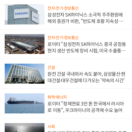
전자·전기·정보통신
삼성전자 SK하이닉스 소극적 주주환원에
해외 증권가 비판, "반도체 호황 지속성 의
문"
전자·전기·정보통신
로이터 "삼성전자 SK하이닉스 중국 공장용
현지 생산 반도체 장비 시험, 미국 수출통제
대비"
건설
원전 건설 국내외서 속도 붙어, 삼성물산·현
대건설·대우건설에 다가오는 '약속의 시간'
화학·에너지
로이터 "정제연료 3만 톤 한국에서 러시아
로 이동", 우크라이나의 공격에 수요 늘어
사회