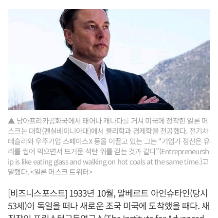
▲ 남아프리카공화국에서 태어나 캐나다를 거쳐 미국에 정착한 일론 머
스크는 대학(펜실베이니아대)에서 물리학과 경제학을 전공했다. 전기차
테슬라와 우주기업 스페이스X 등을 이끌고 있는 그는 “기업가 정신은 유
리를 씹어 먹으면서 뜨거운 석탄 위를 걷는 것과 같다”(Entrepreneursh
ip is like eating glass and walking on hot coals at the same time.)고
말했다. <일론 머스크 트위터>
[비즈니스포스트] 1933년 10월, 알베르트 아인슈타인(당시
53세)이 독일을 떠나 새로운 조국 미국에 도착했을 때다. 새