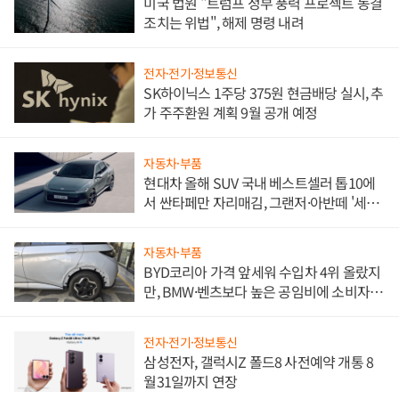
미국 법원 "트럼프 정부 풍력 프로젝트 동결
조치는 위법", 해제 명령 내려
전자·전기·정보통신
SK하이닉스 1주당 375원 현금배당 실시, 추
가 주주환원 계획 9월 공개 예정
자동차·부품
현대차 올해 SUV 국내 베스트셀러 톱10에
서 싼타페만 자리매김, 그랜저·아반떼 '세단
쌍끌이'로 내수 방어
자동차·부품
BYD코리아 가격 앞세워 수입차 4위 올랐지
만, BMW·벤츠보다 높은 공임비에 소비자
불만 폭발
전자·전기·정보통신
삼성전자, 갤럭시Z 폴드8 사전예약 개통 8
월31일까지 연장