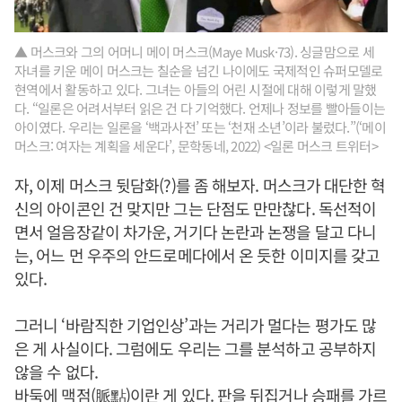
▲ 머스크와 그의 어머니 메이 머스크(Maye Musk·73). 싱글맘으로 세
자녀를 키운 메이 머스크는 칠순을 넘긴 나이에도 국제적인 슈퍼모델로
현역에서 활동하고 있다. 그녀는 아들의 어린 시절에 대해 이렇게 말했
다. “일론은 어려서부터 읽은 건 다 기억했다. 언제나 정보를 빨아들이는
아이였다. 우리는 일론을 ‘백과사전’ 또는 ‘천재 소년’이라 불렀다.”(‘메이
머스크: 여자는 계획을 세운다’, 문학동네, 2022) <일론 머스크 트위터>
자, 이제 머스크 뒷담화(?)를 좀 해보자. 머스크가 대단한 혁
신의 아이콘인 건 맞지만 그는 단점도 만만찮다. 독선적이
면서 얼음장같이 차가운, 거기다 논란과 논쟁을 달고 다니
는, 어느 먼 우주의 안드로메다에서 온 듯한 이미지를 갖고
있다.
그러니 ‘바람직한 기업인상’과는 거리가 멀다는 평가도 많
은 게 사실이다. 그럼에도 우리는 그를 분석하고 공부하지
않을 수 없다.
바둑에 맥점(脈點)이란 게 있다. 판을 뒤집거나 승패를 가르