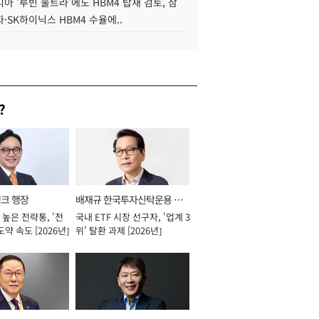
아 '루빈 울트라'에도 HBM4 탑재 검토, 삼
·SK하이닉스 HBM4 수율에..
?
뱅크 행장
배재규 한국투자신탁운용 대
높은 전략통, '전
국내 ETF 시장 선구자, '업계 3
표이사 사장
도약 속도 [2026년]
위' 탈환 과제 [2026년]