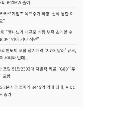
비 600MW 줄여
"카카오게임즈 목표주가 하향, 신작 통한 이
요"
획 "엘니뇨가 대규모 식량 부족 초래할 수
4900만 명이 기아 직면"
리반도체 포함 장기계약 '2.7조 달러' 규모,
위축 우려와 반대..
포함 51만2393대 자발적 리콜, 'G80' '투
' 포함
 2분기 영업이익 3445억 역대 최대, AIDC
9% 증가