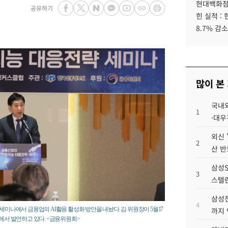
현대백화점그
공유하기
힌 실적 :
8.7% 감소
많이 본
국내외
1
·대우
외신 
2
산 반
삼성S
3
스텔란
삼성전
4
세미나에서 금융업의 AI활용 활성화 방안을 내놨다. 김 위원장이 5월17
까지
'에서 발언하고 있다. <금융위원회>