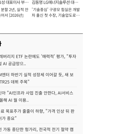
효성 대표이사 부회
김동명 LG에너지솔루션 대표
분할 2년, 실적 안
'기술중심' 구광모 힘실은 개발
이사 사장
어서 [2026년]
자 출신 첫 수장, 기술압도로
경쟁력 확보 사활 [2026년]
사
레버리지 ETF 논란에도 '매력적' 평가, "투자
 AI 공급망으..
M엔터 하반기 실적 성장세 이어갈 듯, 새 보
TR25 데뷔 주목"
아 "AI인프라 사업 진출 안한다, AI서비스
올해 AI 월 이용..
 목표주가 줄줄이 하향, "가격 인상 뒤 판
어가 중요"
 가동 중단한 헝가리, 전국적 전기 절약 캠