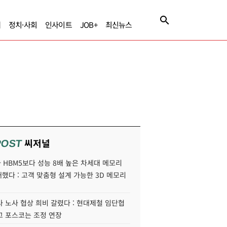
제
정치·사회
인사이트
JOB+
최신뉴스
씨저널
POST
HBM5보다 성능 8배 높은 차세대 메모리
개했다 : 고객 맞춤형 설계 가능한 3D 메모리
 노사 협상 희비 갈렸다 : 현대제철 임단협
고 포스코는 조정 연장