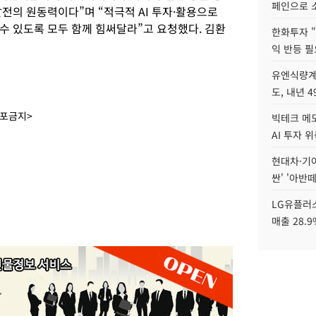
페인으로 소
전의 원동력이다”며 “적극적 AI 투자·활용으로
수 있도록 모두 함께 힘써달라”고 요청했다. 김환
한화투자 
익 반등 필
유엔식량계
도, 내년 
배포금지>
빅테크 메모
AI 투자 
현대차·기아 
싼' '아반떼
LG유플러스
매출 28.