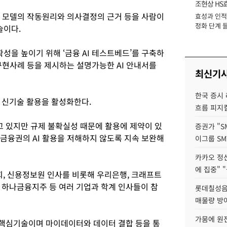
조현상 HS
I)는 AI 모델의 작동원리와 의사결정의 근거 등을 사람이
효성과 인적 
장
정화 단계 들
술이다.
확성을 높이기 위해 ‘금융 AI 테스트베드’를 구축하
 구현사례 등을 제시하는 설명가능한 AI 안내서를
최신기
한국 증시 
 신기술 활용을 활성화한다.
흐름 피지컬
고 있지만 규제 불확실성 때문에 활용에 제약이 있
증권가 "S
금융권의 AI 활용을 저해하지 않도록 지속 보완해
이그룹 SM
카카오 정신
에 집중" "
, 신용정보원 인사를 비롯해 우리은행, 크래프트
 하나금융지주 등 여러 기업과 학계 인사들이 참
롯데칠성음료
매물량 방
가뭄에 원전
꿀 핵심기술이며 마이데이터와 데이터 결합 등을 통