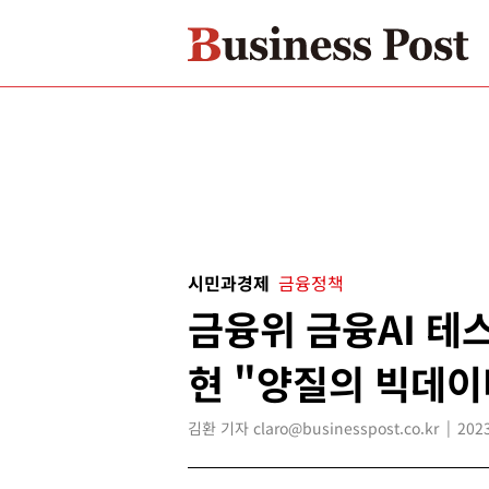
시민과경제
금융정책
금융위 금융AI 테
현 "양질의 빅데이
김환 기자 claro@businesspost.co.kr
2023