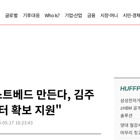
글로벌
기후대응
Who Is?
기업·산업
금융
시장·머니
시민·경
HUFF
스트베드 만든다, 김주
삼성전자가 
터 확보 지원"
zHBM 공
솔루션
-05-17 16:23:43
양대 철강사
마무리 짓