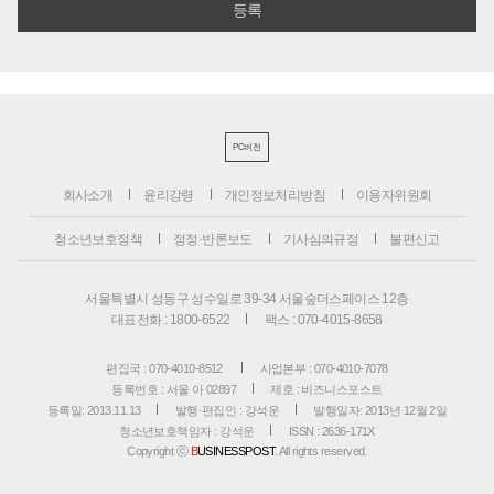
PC버전
회사소개
윤리강령
개인정보처리방침
이용자위원회
청소년보호정책
정정·반론보도
기사심의규정
불편신고
서울특별시 성동구 성수일로 39-34 서울숲더스페이스 12층
대표전화 : 1800-6522
팩스 : 070-4015-8658
편집국 : 070-4010-8512
사업본부 : 070-4010-7078
등록번호 : 서울 아 02897
제호 : 비즈니스포스트
등록일: 2013.11.13
발행·편집인 : 강석운
발행일자: 2013년 12월 2일
청소년보호책임자 : 강석운
ISSN : 2636-171X
Copyright ⓒ
B
USINESSPOST
. All rights reserved.