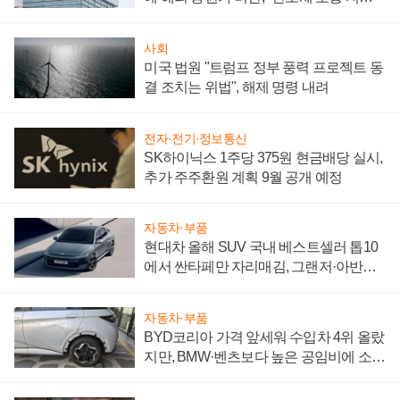
성 의문"
사회
미국 법원 "트럼프 정부 풍력 프로젝트 동
결 조치는 위법", 해제 명령 내려
전자·전기·정보통신
SK하이닉스 1주당 375원 현금배당 실시,
추가 주주환원 계획 9월 공개 예정
자동차·부품
현대차 올해 SUV 국내 베스트셀러 톱10
에서 싼타페만 자리매김, 그랜저·아반떼
'세단 쌍끌이'로 내수 방어
자동차·부품
BYD코리아 가격 앞세워 수입차 4위 올랐
지만, BMW·벤츠보다 높은 공임비에 소비
자 불만 폭발