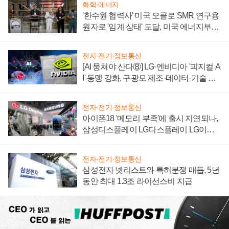
화학·에너지
'한수원 협력사' 미국 오클로 SMR 연구용
원자로 '임계 상태' 도달, 미국 에너지부
"중요한 이정표"
전자·전기·정보통신
[AI 뭉쳐야 산다⑧] LG·엔비디아 '피지컬 A
I' 동맹 강화, 구광모 제조·데이터·기술 결
집해 종합 로보틱스 기업으로
전자·전기·정보통신
아이폰18 '메모리 부족'에 출시 지연되나,
삼성디스플레이 LG디스플레이 LG이노
텍 '탈애플' 수익 다각화 속도
전자·전기·정보통신
삼성전자 넷리스트와 특허분쟁 매듭, 5년
동안 최대 1.3조 라이선스비 지급