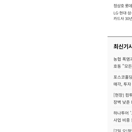
정상호 롯데
LG·현대·삼
장
카드사 30년
에 '초집중' 
최신기
농협 폭염과
호동 "모든
포스코홀딩
매각, 투자
[현장] 컴
장벽 낮춘 
하나투어 '
사업 비중 
[7일 오!