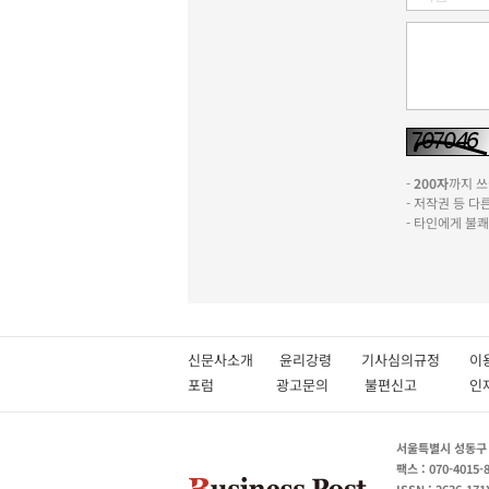
-
200자
까지 쓰실
- 저작권 등 
- 타인에게 불
신문사소개
윤리강령
기사심의규정
이
포럼
광고문의
불편신고
서울특별시 성동구 성
팩스 : 070-4015-
ISSN : 2636-171