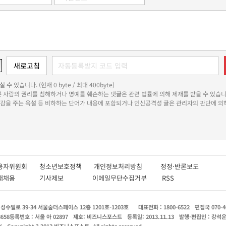
 수 있습니다. (현재 0 byte / 최대 400byte)
다른 사람의 권리를 침해하거나 명예를 훼손하는 댓글은 관련 법률에 의해 제재를 받을 수 있습니
쾌감을 주는 욕설 등 비하하는 단어가 내용에 포함되거나 인신공격성 글은 관리자의 판단에 의해
용자위원회
청소년보호정책
개인정보처리방침
정정·반론보도
인재채용
기사제보
이메일무단수집거부
RSS
수일로 39-34 서울숲더스페이스 12층 1201호-1203호
대표전화 : 1800-6522
편집국 070-4
8658
등록번호 : 서울 아 02897
제호: 비즈니스포스트
등록일: 2013.11.13
발행·편집인 : 강석
X
Copyright ? 2013 비즈니스포스트. All rights reserved.