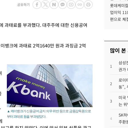
공유하기
롯데케미칼
업이익 11
편으로 체
에 과태료를 부과했다. 대주주에 대한 신용공여
이뱅크에 과태료 2억1640만 원과 과징금 2억
많이 본
삼성전
1
권가 
여
로이터
2
동",
공
미국 
3
는 위
.
▲ 케이뱅크가 신용공여 금지 의무 위반 등으로 금융감독원으로
SK하
부터 과태료 등을 부과받았다.
4
게
주환원
보고를 하지 않았다. 이에 앞서 일부 상품을 광고