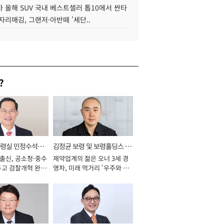
 올해 SUV 국내 베스트셀러 톱10에서 싼타
자리매김, 그랜저·아반떼 '세단..
?
통령실 민정수석비
김정균 보령 및 보령홀딩스 대
 출신, 공소청·중수
제약업계의 젊은 오너 3세 경
표이사 사장
두고 검찰개혁 완수
영자, 미래 먹거리 '우주와 헬
년]
스케어' 공들여 [2026년]