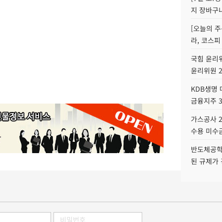
지 장바구
[오늘의 주
라, 코스피
국힘 윤리위
윤리위원 
KDB생명
금융지주 
가스공사 2
수용 미수금
반도체공학
된 규제가 