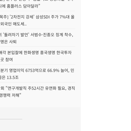
니에 홈플러스 담아달라"
목주] '2차전지 강세' 삼성SDI 주가 7%대 올
 외국인 매도세..
 '돌려차기 발언' 서범수·진종오 징계 착수,
2명은 사퇴
 매각 본입찰에 한화생명 흥국생명 한국투자
3곳 참여
분기 영업이익 6753억으로 66.9% 늘어, 민
은 13.5조
회 "연구개발직 주52시간 유연화 필요, 경직
경쟁력 저해"