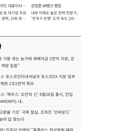
카드 대표이사 사
강정훈 iM뱅크 행장
성 등 대기업 주요
내부 이해도 높은 전략 전문가,
 경력, 신뢰 회복
'전국구 은행' 도약 속도 [2026
[2026년]
년]
사
 가뭄 겪는 농가에 재해자금 3천억 지원, 강
 역량 집중"
스 포스코인터내셔널과 포스코DX 지분 일부
 재원 2조5천억 확보
투스 '제우스: 오만의 신' 8월26일 출시, 진입
MMORPG 내..
고환율 기조' 극복 절실, 조좌진 '인바운드'
늘려 답 찾는다
정말] 민주당 민병덕 "홈플러스 정상화될 때까