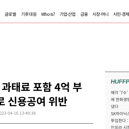
글로벌
기후대응
Who Is?
기업·산업
금융
시장·머니
시민·경
HUFF
과태료 포함 4억 부
매각 '7수
로 신용공여 위반
에 한화생
냈다
023-04-16 13:49:38
SK하이닉스
투입한다 :
인프라 시