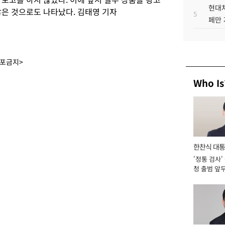
현대차
않은 것으로도 나타났다. 김태영 기자
5
페만 
배포금지>
Who Is
한찬식 대
'정통 검사'
서관
청 출범 앞
맡아 [2026