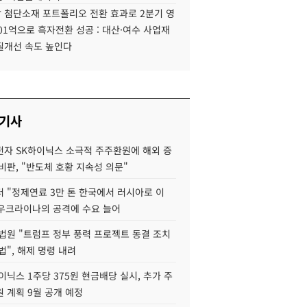
 첨단소재 포트폴리오 전환 효과로 2분기 영
01억으로 흑자전환 성공 : 대산·여수 사업재
질개선 속도 높인다
 기사
자 SK하이닉스 소극적 주주환원에 해외 증
비판, "반도체 호황 지속성 의문"
 "정제연료 3만 톤 한국에서 러시아로 이
 우크라이나의 공격에 수요 늘어
법원 "트럼프 정부 풍력 프로젝트 동결 조치
법", 해제 명령 내려
이닉스 1주당 375원 현금배당 실시, 추가 주
 계획 9월 공개 예정