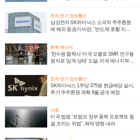
어
전자·전기·정보통신
삼성전자 SK하이닉스 소극적 주주환원
에 해외 증권가 비판, "반도체 호황 지속
성 의문"
화학·에너지
'한수원 협력사' 미국 오클로 SMR 연구용
원자로 '임계 상태' 도달, 미국 에너지부
"중요한 이정표"
전자·전기·정보통신
SK하이닉스 1주당 375원 현금배당 실시,
추가 주주환원 계획 9월 공개 예정
사회
미국 법원 "트럼프 정부 풍력 프로젝트 동
결 조치는 위법", 해제 명령 내려