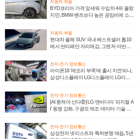
자동차·부품
BYD코리아 가격 앞세워 수입차 4위 올랐
지만, BMW·벤츠보다 높은 공임비에 소비
자 불만 폭발
자동차·부품
현대차 올해 SUV 국내 베스트셀러 톱10
에서 싼타페만 자리매김, 그랜저·아반떼
'세단 쌍끌이'로 내수 방어
전자·전기·정보통신
아이폰18 '메모리 부족'에 출시 지연되나,
삼성디스플레이 LG디스플레이 LG이노
텍 '탈애플' 수익 다각화 속도
전자·전기·정보통신
[AI 뭉쳐야 산다⑧] LG·엔비디아 '피지컬 A
I' 동맹 강화, 구광모 제조·데이터·기술 결
집해 종합 로보틱스 기업으로
전자·전기·정보통신
삼성전자 넷리스트와 특허분쟁 매듭, 5년