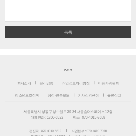
PC버전
회사소개
윤리강령
개인정보처리방침
이용자위원회
청소년보호정책
정정·반론보도
기사심의규정
불편신고
서울특별시 성동구 성수일로 39-34 서울숲더스페이스 12층
대표전화 : 1800-6522
팩스 : 070-4015-8658
편집국 : 070-4010-8512
사업본부 : 070-4010-7078