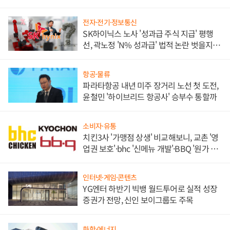
각
전자·전기·정보통신
SK하이닉스 노사 '성과급 주식 지급' 평행
선, 곽노정 'N% 성과급' 법적 논란 벗을지 주
목
항공·물류
파라타항공 내년 미주 장거리 노선 첫 도전,
윤철민 '하이브리드 항공사' 승부수 통할까
소비자·유통
치킨3사 '가맹점 상생' 비교해보니, 교촌 '영
업권 보호'·bhc '신메뉴 개발'·BBQ '원가 부
담'
인터넷·게임·콘텐츠
YG엔터 하반기 빅뱅 월드투어로 실적 성장
증권가 전망, 신인 보이그룹도 주목
화학·에너지