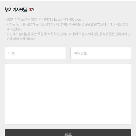
기사댓글
0
개
200자까지 쓰실 수 있습니다. (현재 0 byte / 최대 400byte)
저작권 등 다른 사람의 권리를 침해하거나 명예를 훼손하는 댓글은 관련 법률에 의해 제재를 받을
수 있습니다.
타인에게 불쾌감을 주는 욕설 등 비하하는 단어가 내용에 포함되거나 인신공격성 글은 관리자의 판
단에 의해 삭제 합니다.