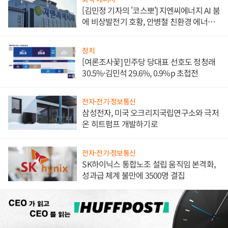
[김민정 기자의 '코스뽀'] 지엔씨에너지 AI 붐
에 비상발전기 호황, 안병철 친환경 에너지
발전전문기업 향한다
정치
[여론조사꽃] 민주당 당대표 선호도 정청래
30.5%·김민석 29.6%, 0.9%p 초접전
전자·전기·정보통신
삼성전자, 미국 오크리지국립연구소와 극저
온 히트펌프 개발하기로
전자·전기·정보통신
SK하이닉스 통합노조 설립 움직임 본격화,
성과급 체계 불만에 3500명 결집