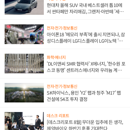
현대차 올해 SUV 국내 베스트셀러 톱10에
서 싼타페만 자리매김, 그랜저·아반떼 '세단
쌍끌이'로 내수 방어
전자·전기·정보통신
아이폰18 '메모리 부족'에 출시 지연되나, 삼
성디스플레이 LG디스플레이 LG이노텍 '탈
애플' 수익 다각화 속도
화학·에너지
'DL이앤씨 SMR 협력사' X에너지, '한수원 포
스코 동맹' 센트러스에너지와 우라늄 계약
체결
전자·전기·정보통신
SK하이닉스, 용인 'Y2' 팹과 청주 'M17' 팹
건설에 54조 투자 결정
데스크 리포트
[데스크리포트 8월] 무더운 입추에 든 생각,
제약바이오 하반기 훈풍 기대한다