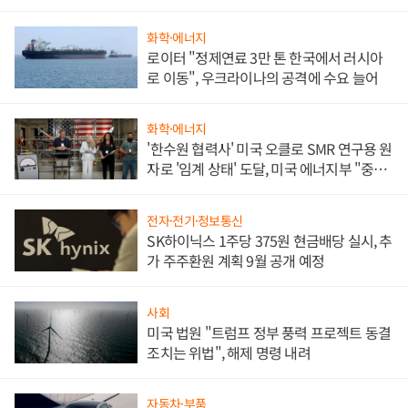
화학·에너지
로이터 "정제연료 3만 톤 한국에서 러시아
로 이동", 우크라이나의 공격에 수요 늘어
화학·에너지
'한수원 협력사' 미국 오클로 SMR 연구용 원
자로 '임계 상태' 도달, 미국 에너지부 "중요
한 이정표"
전자·전기·정보통신
SK하이닉스 1주당 375원 현금배당 실시, 추
가 주주환원 계획 9월 공개 예정
사회
미국 법원 "트럼프 정부 풍력 프로젝트 동결
조치는 위법", 해제 명령 내려
자동차·부품