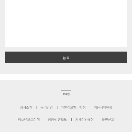
PC버전
회사소개
윤리강령
개인정보처리방침
이용자위원회
청소년보호정책
정정·반론보도
기사심의규정
불편신고