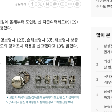
삼성전자 
공유하기
주가도 받칠
원에 올해부터 도입된 신 지급여력제도(K-ICS)
청했다.
많이 본
명보험사 12곳, 손해보험사 6곳, 재보험사·보증
제도의 경과조치 적용을 신고했다고 13일 밝혔다.
삼성전
1
권가 
외신 
자
2
산 반
국내외
3
·대우
삼성전
4
까지
▲ 보험사 19곳이 금융감독원에 올해부터 도입된 신 지급여력제
위
도(K-ICS)의 점진적 적용을 요청하는 경과조치를 신청했다.
BYD
5