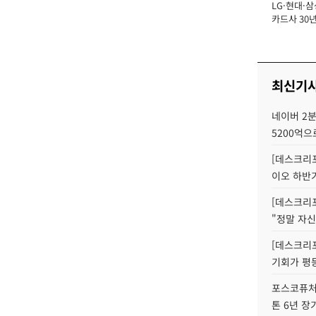
LG·현대·삼
장
카드사 30년
뢰 회복에 
제재 '부담' 
최신기
네이버 2분
5200억으
[데스크리포
이오 하반
[데스크리포
"정말 자신
[데스크리포
기회가 평
포스코퓨처엠
톤 6년 장