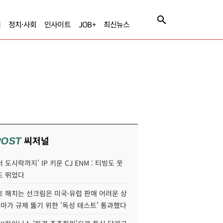
제
정치·사회
인사이트
JOB+
최신뉴스
씨저널
POST
 도시락까지' IP 키운 CJ ENM : 티빙도 웃
도 뛰었다
호 해치는 선크림은 미국·유럽 판매 어려운 상
콜마가 규제 뚫기 위한 '독성 테스트' 통과했다