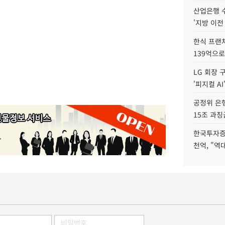
산업은행 
'지방 이전
한식 프랜
139억으로
LG 회장 
'피지컬 AI
공정위 은행
15조 과징
한국투자증
천억, "역