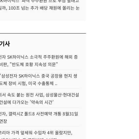
SK하이닉스 '파격 주주환원'으로 투심 달래고
까, 100조 넘는 추가 배당 재원에 쏠리는 눈
 기사
자 SK하이닉스 소극적 주주환원에 해외 증
비판, "반도체 호황 지속성 의문"
"삼성전자 SK하이닉스 중국 공장용 현지 생
도체 장비 시험, 미국 수출통제 ..
서 속도 붙는 원전 사업, 삼성물산·현대건설
건설에 다가오는 '약속의 시간'
자, 갤럭시Z 폴드8 사전예약 개통 8월31일
 연장
코리아 가격 앞세워 수입차 4위 올랐지만,