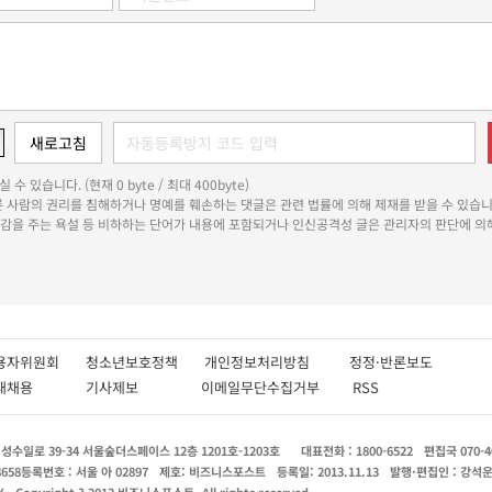
 수 있습니다. (현재 0 byte / 최대 400byte)
다른 사람의 권리를 침해하거나 명예를 훼손하는 댓글은 관련 법률에 의해 제재를 받을 수 있습니
쾌감을 주는 욕설 등 비하하는 단어가 내용에 포함되거나 인신공격성 글은 관리자의 판단에 의해
용자위원회
청소년보호정책
개인정보처리방침
정정·반론보도
인재채용
기사제보
이메일무단수집거부
RSS
수일로 39-34 서울숲더스페이스 12층 1201호-1203호
대표전화 : 1800-6522
편집국 070-4
8658
등록번호 : 서울 아 02897
제호: 비즈니스포스트
등록일: 2013.11.13
발행·편집인 : 강석
X
Copyright ? 2013 비즈니스포스트. All rights reserved.