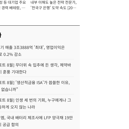
성 등 대기업 주요
내부 이해도 높은 전략 전문가,
 경력 베테랑, 신
'전국구 은행' 도약 속도 [2026
'초집중' 영업정지
년]
[2026년]
사
기 매출 3조3888억 '최대', 영업이익은
로 0.2% 감소
트 8월] 무더위 속 입추에 든 생각, 제약바
기 훈풍 기대한다
트 8월] '생산적금융 ISA'가 씁쓸한 이유,
 없습니까"
트 8월] 인생 세 번의 기회, 누구에게나 그
등하게 오지 않는 나라
, 국내 배터리 제조사에 LFP 양극재 19만
기 공급 합의