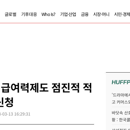
글로벌
기후대응
Who Is?
기업·산업
금융
시장·머니
시민·경
HUFF
 지급여력제도 점진적 적
'드라마에서
신청
고 커머스
바닷속 산
-03-13 16:29:31
황 : 한국