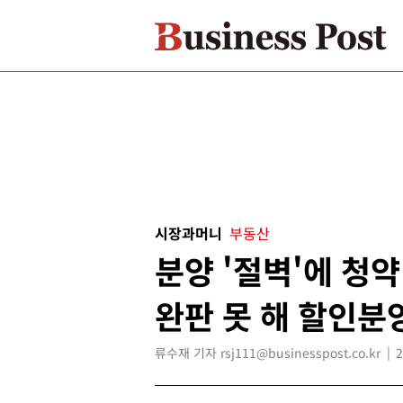
시장과머니
부동산
분양 '절벽'에 청약
완판 못 해 할인분
류수재 기자 rsj111@businesspost.co.kr
2