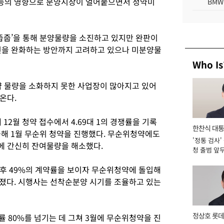
 등의 영향으로 분양시장이 얼어붙으면서 청약미
BMW
‘줍줍’을 통해 분양물량을 소진하고 있지만 완판이
건을 완화하는 방안까지 고려하고 있으나 미분양물
Who Is
 물량을 소화하지 못한 사업장이 많아지고 있어
나온다.
12월 청약 접수에서 4.69대 1의 경쟁률을 기록
한찬식 대
올해 1월 무순위 청약을 진행했다. 무순위청약에도
'정통 검사'
서관
에 간신히 잔여물량을 해소했다.
청 출범 앞
맡아 [2026
후 49%의 계약률을 보이자 무순위청약에 돌입해
졌다. 시행사는 선착순분양 시기를 조율하고 있는
정상호 롯데
 80%를 넘기는 데 그쳐 3월에 무순위청약을 진