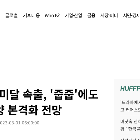
글로벌
기후대응
Who Is?
기업·산업
금융
시장·머니
시민·경
HUFF
미달 속출, '줍줍'에도
'드라마에서
양 본격화 전망
고 커머스
바닷속 산
023-03-01 06:00:00
황 : 한국