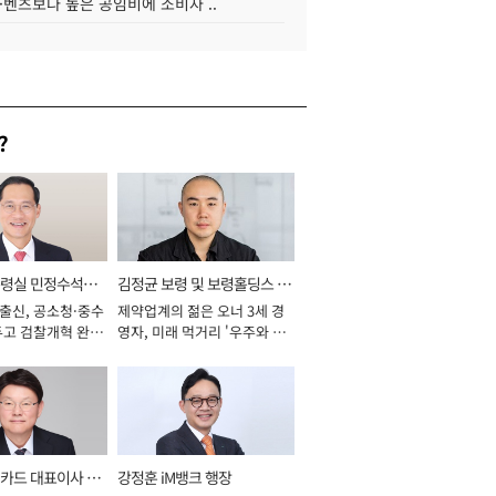
·벤츠보다 높은 공임비에 소비자 ..
?
통령실 민정수석비
김정균 보령 및 보령홀딩스 대
 출신, 공소청·중수
제약업계의 젊은 오너 3세 경
표이사 사장
두고 검찰개혁 완수
영자, 미래 먹거리 '우주와 헬
년]
스케어' 공들여 [2026년]
카드 대표이사 사
강정훈 iM뱅크 행장