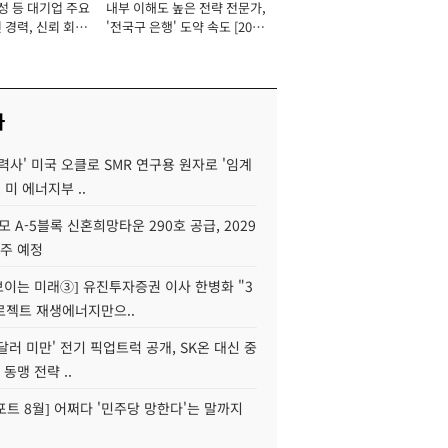
성 등 대기업 주요
내부 이해도 높은 전략 전문가,
 경력, 신뢰 회복
'전국구 은행' 도약 속도 [2026
[2026년]
년]
사
력사' 미국 오클로 SMR 연구용 원자로 '임계
 미 에너지부 ..
모 A-5블록 신혼희망타운 290호 공급, 2029
입주 예정
 보이는 미래③] 유진투자증권 이사 한병화 "3
로젝트 재생에너지만으..
 달러 미만' 전기 픽업트럭 공개, SK온 대신 중
 동맹 전략 ..
트 8월] 어쩌다 '민주당 망한다'는 말까지