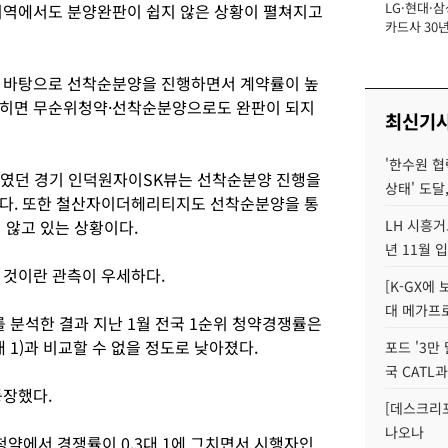
LG·현대·삼
지역에서도 분양완판이 쉽지 않은 상황이 펼쳐지고
장
카드사 30년
에 '초집중' 
를 바탕으로 선착순분양을 진행하면서 계약률이 높
넓히면 무순위청약·선착순분양으로도 완판이 되지
최신기
'한수원 협
 보였던 경기 인덕원자이SK뷰는 선착순분양 진행을
상태' 도달,
있다. 또한 철산자이더헤리티지도 선착순분양을 통
 않고 있는 상황이다.
LH 시흥거
년 11월 
 것이란 관측이 우세하다.
[K-GX에
대 메가프
분석한 결과 지난 1월 전국 1순위 청약경쟁률은
6대 1)과 비교할 수 없을 정도로 낮아졌다.
포드 '3만
국 CATL과
등장했다.
[데스크리포
나오나
청약에서 경쟁률이 0.3대 1에 그치면서 시행자인