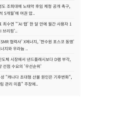
병도 조희대에 노태악 후임 제청 공개 촉구,
석 5개월'에 여권 압..
 최수연 "'AI 탭' 한 달 만에 월간 사용자 1
I 브리핑'..
 SMR 협력사' X에너지, '한수원 포스코 동맹'
너지와 우라늄 ..
리반도체 시장에서 낸드플래시보다 D램 부각,
 선점 수요의 '우선순위'
성 "캐나다 초대형 산불 원인은 기후변화",
림 관리 미흡" 주장에..