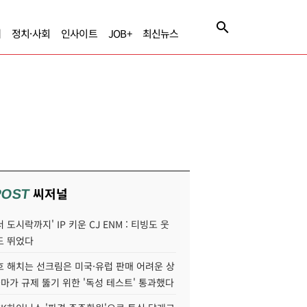
제
정치·사회
인사이트
JOB+
최신뉴스
씨저널
POST
 도시락까지' IP 키운 CJ ENM : 티빙도 웃
도 뛰었다
호 해치는 선크림은 미국·유럽 판매 어려운 상
콜마가 규제 뚫기 위한 '독성 테스트' 통과했다