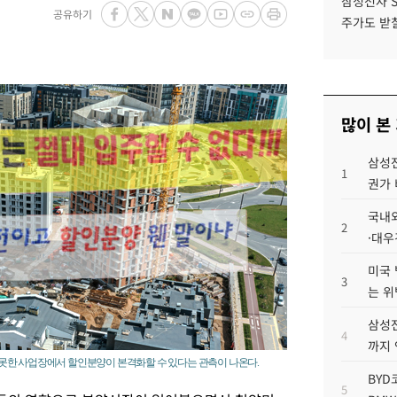
삼성전자 
공유하기
주가도 받칠
많이 본
삼성전
1
권가 
국내외
2
·대우
미국 
3
는 위
삼성전
4
까지
못한 사업장에서 할인분양이 본격화할 수 있다는 관측이 나온다.
BYD
5