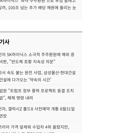
SK하이닉스 '파격 주주환원'으로 투심 달래고
까, 100조 넘는 추가 배당 재원에 쏠리는 눈
 기사
자 SK하이닉스 소극적 주주환원에 해외 증
비판, "반도체 호황 지속성 의문"
서 속도 붙는 원전 사업, 삼성물산·현대건설
건설에 다가오는 '약속의 시간'
법원 "트럼프 정부 풍력 프로젝트 동결 조치
법", 해제 명령 내려
자, 갤럭시Z 폴드8 사전예약 개통 8월31일
 연장
코리아 가격 앞세워 수입차 4위 올랐지만,