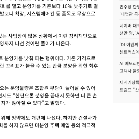
회를 열고 분양가를 기존보다 10% 낮추기로 결
민주당 한
발코니 확장, 시스템에어컨 등 품목도 무상으로
'대법관 공
네이버 대표
천만 명, 'A
 있는 사업장이 많은 상황에서 이런 장려책만으로
양까지 나선 것이란 풀이가 나온다.
'DL이앤씨
센트러스에
 분양가를 낮춰 파는 행위이다. 기존 가격으로
AI 메모
란 꼬리표가 붙을 수 있는 만큼 분양을 위한 최후
고객사 물량
세계기상특
오는 분양물량은 조합원 부담이 늘어날 수 있어
트럼프 "산
면서도 “한편으론 분양을 끝내지 못하면 더 큰 손
지가 많아질 수 있다”고 말했다.
 위해 청약제도 개편에 나섰다. 하지만 건설사가
을 하지 않으면 미분양 주택 매입 등의 적극적