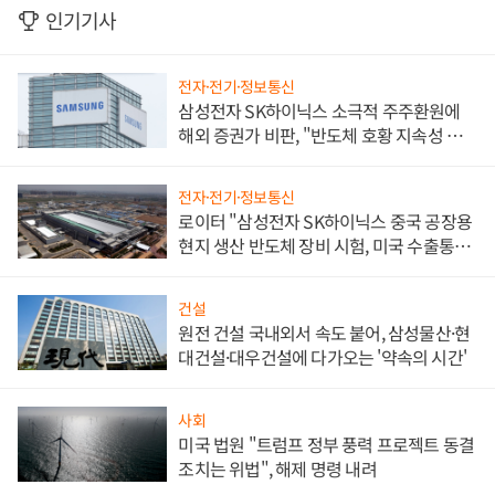
인기기사
전자·전기·정보통신
삼성전자 SK하이닉스 소극적 주주환원에
해외 증권가 비판, "반도체 호황 지속성 의
문"
전자·전기·정보통신
로이터 "삼성전자 SK하이닉스 중국 공장용
현지 생산 반도체 장비 시험, 미국 수출통제
대비"
건설
원전 건설 국내외서 속도 붙어, 삼성물산·현
대건설·대우건설에 다가오는 '약속의 시간'
사회
미국 법원 "트럼프 정부 풍력 프로젝트 동결
조치는 위법", 해제 명령 내려