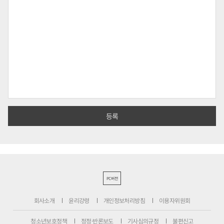
PC버전
회사소개
윤리강령
개인정보처리방침
이용자위원회
청소년보호정책
정정·반론보도
기사심의규정
불편신고