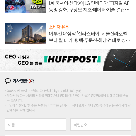
[AI 뭉쳐야 산다⑧] LG·엔비디아 '피지컬 AI'
동맹 강화, 구광모 제조·데이터·기술 결집
해 종합 로보틱스 기업으로
소비자·유통
이부진 야심작 '신라스테이' 서울신라호텔
보다 잘 나가, 평택·주문진·해남·건대로 성
장판 더 넓힌다
기사댓글
0
개
200자까지 쓰실 수 있습니다. (현재 0 byte / 최대 400byte)
저작권 등 다른 사람의 권리를 침해하거나 명예를 훼손하는 댓글은 관련 법률에 의해 제재를 받을
수 있습니다.
타인에게 불쾌감을 주는 욕설 등 비하하는 단어가 내용에 포함되거나 인신공격성 글은 관리자의 판
단에 의해 삭제 합니다.