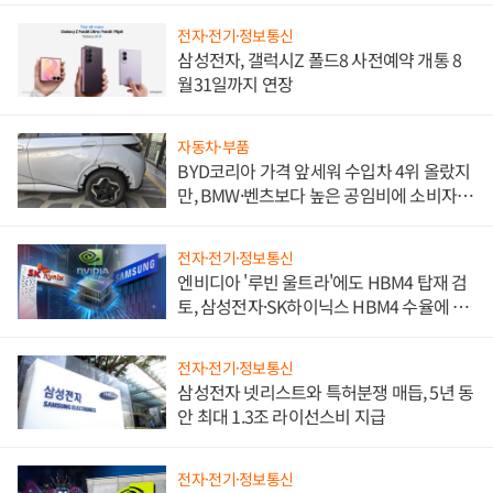
전자·전기·정보통신
삼성전자, 갤럭시Z 폴드8 사전예약 개통 8
월31일까지 연장
자동차·부품
BYD코리아 가격 앞세워 수입차 4위 올랐지
만, BMW·벤츠보다 높은 공임비에 소비자
불만 폭발
전자·전기·정보통신
엔비디아 '루빈 울트라'에도 HBM4 탑재 검
토, 삼성전자·SK하이닉스 HBM4 수율에 주
도권 갈린다
전자·전기·정보통신
삼성전자 넷리스트와 특허분쟁 매듭, 5년 동
안 최대 1.3조 라이선스비 지급
전자·전기·정보통신