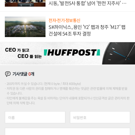
시동, '발전5사 통합' 넘어 '한전 지주사' 재편
론도
전자·전기·정보통신
SK하이닉스, 용인 'Y2' 팹과 청주 'M17' 팹
건설에 54조 투자 결정
기사댓글
0
개
200자까지 쓰실 수 있습니다. (현재 0 byte / 최대 400byte)
저작권 등 다른 사람의 권리를 침해하거나 명예를 훼손하는 댓글은 관련 법률에 의해 제재를 받을
수 있습니다.
타인에게 불쾌감을 주는 욕설 등 비하하는 단어가 내용에 포함되거나 인신공격성 글은 관리자의 판
단에 의해 삭제 합니다.