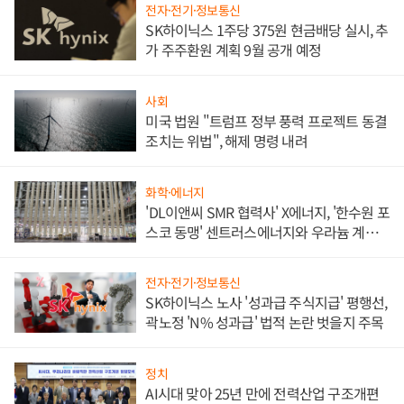
전자·전기·정보통신
SK하이닉스 1주당 375원 현금배당 실시, 추
가 주주환원 계획 9월 공개 예정
사회
미국 법원 "트럼프 정부 풍력 프로젝트 동결
조치는 위법", 해제 명령 내려
화학·에너지
'DL이앤씨 SMR 협력사' X에너지, '한수원 포
스코 동맹' 센트러스에너지와 우라늄 계약
체결
전자·전기·정보통신
SK하이닉스 노사 '성과급 주식지급' 평행선,
곽노정 'N% 성과급' 법적 논란 벗을지 주목
정치
AI시대 맞아 25년 만에 전력산업 구조개편