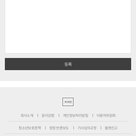
PC버전
회사소개
윤리강령
개인정보처리방침
이용자위원회
청소년보호정책
정정·반론보도
기사심의규정
불편신고