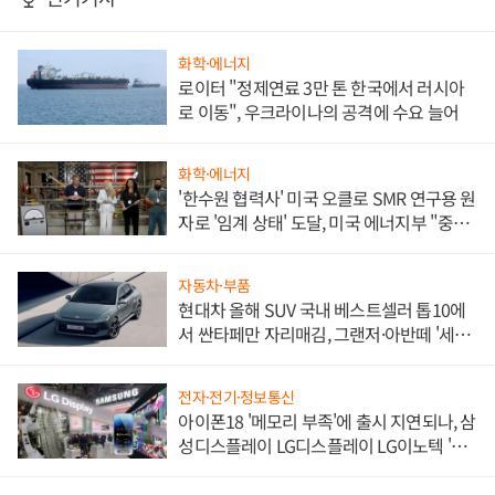
화학·에너지
로이터 "정제연료 3만 톤 한국에서 러시아
로 이동", 우크라이나의 공격에 수요 늘어
화학·에너지
'한수원 협력사' 미국 오클로 SMR 연구용 원
자로 '임계 상태' 도달, 미국 에너지부 "중요
한 이정표"
자동차·부품
현대차 올해 SUV 국내 베스트셀러 톱10에
서 싼타페만 자리매김, 그랜저·아반떼 '세단
쌍끌이'로 내수 방어
전자·전기·정보통신
아이폰18 '메모리 부족'에 출시 지연되나, 삼
성디스플레이 LG디스플레이 LG이노텍 '탈
애플' 수익 다각화 속도