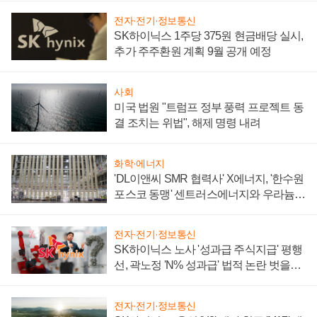
전자·전기·정보통신
SK하이닉스 1주당 375원 현금배당 실시,
추가 주주환원 계획 9월 공개 예정
사회
미국 법원 "트럼프 정부 풍력 프로젝트 동
결 조치는 위법", 해제 명령 내려
화학·에너지
'DL이앤씨 SMR 협력사' X에너지, '한수원
포스코 동맹' 센트러스에너지와 우라늄
계약 체결
전자·전기·정보통신
SK하이닉스 노사 '성과급 주식지급' 평행
선, 곽노정 'N% 성과급' 법적 논란 벗을지
주목
전자·전기·정보통신