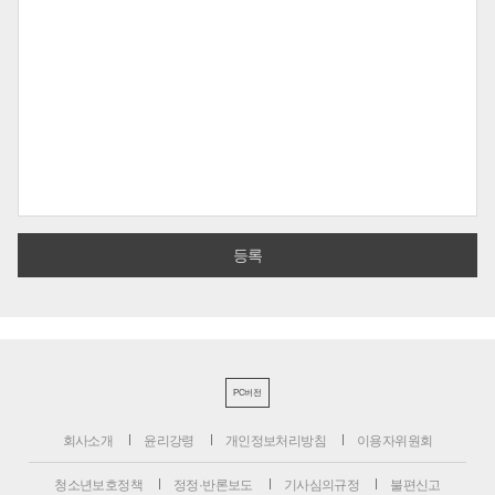
PC버전
회사소개
윤리강령
개인정보처리방침
이용자위원회
청소년보호정책
정정·반론보도
기사심의규정
불편신고