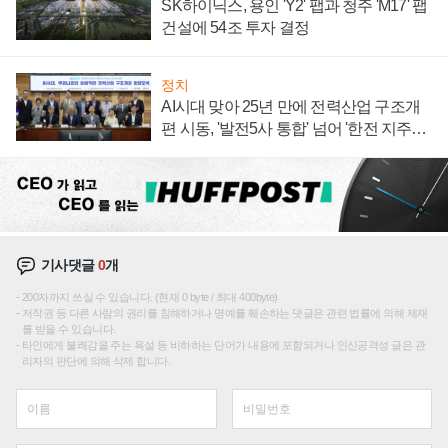
SK하이닉스, 용인 'Y2' 팹과 청주 'M17' 팹
건설에 54조 투자 결정
정치
AI시대 맞아 25년 만에 전력산업 구조개
편 시동, '발전5사 통합' 넘어 '한전 지주사'
재편론도
기사댓글
0
개
200자까지 쓰실 수 있습니다. (현재 0 byte / 최대 400byte)
저작권 등 다른 사람의 권리를 침해하거나 명예를 훼손하는 댓글은 관련 법률에 의해 제재
를 받을 수 있습니다.
타인에게 불쾌감을 주는 욕설 등 비하하는 단어가 내용에 포함되거나 인신공격성 글은 관
리자의 판단에 의해 삭제 합니다.