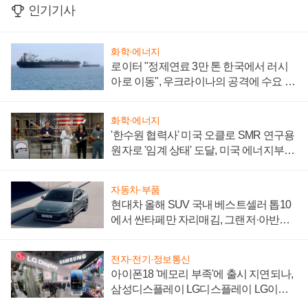
인기기사
화학·에너지
로이터 "정제연료 3만 톤 한국에서 러시
아로 이동", 우크라이나의 공격에 수요 늘
어
화학·에너지
'한수원 협력사' 미국 오클로 SMR 연구용
원자로 '임계 상태' 도달, 미국 에너지부
"중요한 이정표"
자동차·부품
현대차 올해 SUV 국내 베스트셀러 톱10
에서 싼타페만 자리매김, 그랜저·아반떼
'세단 쌍끌이'로 내수 방어
전자·전기·정보통신
아이폰18 '메모리 부족'에 출시 지연되나,
삼성디스플레이 LG디스플레이 LG이노
텍 '탈애플' 수익 다각화 속도