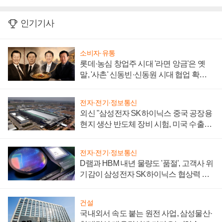
인기기사
소비자·유통
롯데·농심 창업주 시대 '라면 앙금'은 옛
말, '사촌' 신동빈·신동원 시대 협업 확대
일로
전자·전기·정보통신
외신 "삼성전자 SK하이닉스 중국 공장용
현지 생산 반도체 장비 시험, 미국 수출통
제 대비"
전자·전기·정보통신
D램과 HBM 내년 물량도 '품절', 고객사 위
기감이 삼성전자 SK하이닉스 협상력 더
키워
건설
국내외서 속도 붙는 원전 사업, 삼성물산·