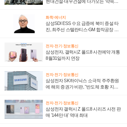
현대건설·대우건설에 다가오는 '약속의
시간'
화학·에너지
삼성SDI ESS 수요 급증에 북미 증설 타
진, 최주선 스텔란티스·GM 합작공장 건
설 재추진하나
전자·전기·정보통신
삼성전자, 갤럭시Z 폴드8 사전예약 개통
8월31일까지 연장
전자·전기·정보통신
삼성전자 SK하이닉스 소극적 주주환원
에 해외 증권가 비판, "반도체 호황 지속
성 의문"
전자·전기·정보통신
삼성전자 갤럭시 Z 폴드8 시리즈 사전 판
매 '144만 대' 역대 최대