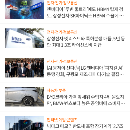
전자·전기·정보통신
엔비디아 '루빈 울트라'에도 HBM4 탑재 검
토, 삼성전자·SK하이닉스 HBM4 수율에 주
도권 갈린다
전자·전기·정보통신
삼성전자 넷리스트와 특허분쟁 매듭, 5년 동
안 최대 1.3조 라이선스비 지급
전자·전기·정보통신
[AI 뭉쳐야 산다⑧] LG·엔비디아 '피지컬 AI'
동맹 강화, 구광모 제조·데이터·기술 결집
해 종합 로보틱스 기업으로
자동차·부품
BYD코리아 가격 앞세워 수입차 4위 올랐지
만, BMW·벤츠보다 높은 공임비에 소비자
불만 폭발
인터넷·게임·콘텐츠
빅테크 메모리반도체 포함 장기계약 '2.7조