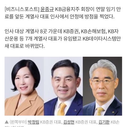
[비즈니스포스트]
윤종규
KB금융지주 회장이 연말 임기 만
료를 앞둔 계열사 대표 인사에서 안정에 방점을 찍었다.
인사 대상 계열사 8곳 가운데 KB증권, KB손해보험, KB자
산운용 등 7개 계열사 대표가 유임됐고 KB데이타시스템만
새 대표로 바뀌었다.
▲ (왼쪽부터)
박정림
KB증권 대표,
김성현
KB증권 대표,
김기환
KB손