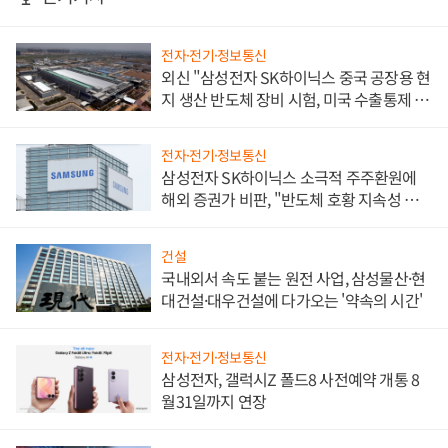
전자·전기·정보통신
외신 "삼성전자 SK하이닉스 중국 공장용 현
지 생산 반도체 장비 시험, 미국 수출통제 대
비"
전자·전기·정보통신
삼성전자 SK하이닉스 소극적 주주환원에
해외 증권가 비판, "반도체 호황 지속성 의
문"
건설
국내외서 속도 붙는 원전 사업, 삼성물산·현
대건설·대우건설에 다가오는 '약속의 시간'
전자·전기·정보통신
삼성전자, 갤럭시Z 폴드8 사전예약 개통 8
월31일까지 연장