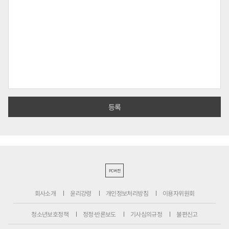
PC버전
회사소개
윤리강령
개인정보처리방침
이용자위원회
청소년보호정책
정정·반론보도
기사심의규정
불편신고