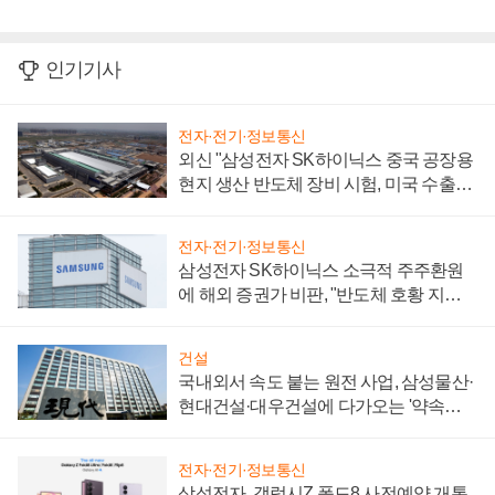
인기기사
전자·전기·정보통신
외신 "삼성전자 SK하이닉스 중국 공장용
현지 생산 반도체 장비 시험, 미국 수출통
제 대비"
전자·전기·정보통신
삼성전자 SK하이닉스 소극적 주주환원
에 해외 증권가 비판, "반도체 호황 지속
성 의문"
건설
국내외서 속도 붙는 원전 사업, 삼성물산·
현대건설·대우건설에 다가오는 '약속의
시간'
전자·전기·정보통신
삼성전자, 갤럭시Z 폴드8 사전예약 개통