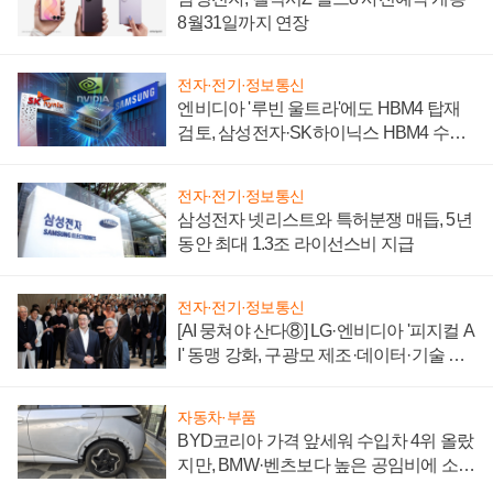
8월31일까지 연장
전자·전기·정보통신
엔비디아 '루빈 울트라'에도 HBM4 탑재
검토, 삼성전자·SK하이닉스 HBM4 수율
에 주도권 갈린다
전자·전기·정보통신
삼성전자 넷리스트와 특허분쟁 매듭, 5년
동안 최대 1.3조 라이선스비 지급
전자·전기·정보통신
[AI 뭉쳐야 산다⑧] LG·엔비디아 '피지컬 A
I' 동맹 강화, 구광모 제조·데이터·기술 결
집해 종합 로보틱스 기업으로
자동차·부품
BYD코리아 가격 앞세워 수입차 4위 올랐
지만, BMW·벤츠보다 높은 공임비에 소비
자 불만 폭발