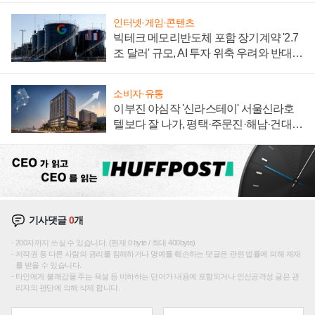
인터넷·게임·콘텐츠
빅테크 메모리반도체 포함 장기계약 '2.7
조 달러' 규모, AI 투자 위축 우려와 반대
신호
소비자·유통
이부진 야심작 '신라스테이' 서울신라호
텔보다 잘 나가, 평택·주문진·해남·건대로
성장판 더 넓힌다
기사댓글
0
개
200자까지 쓰실 수 있습니다. (현재 0 byte / 최대 400byte)
저작권 등 다른 사람의 권리를 침해하거나 명예를 훼손하는 댓글은 관련 법률에 의해 제재
를 받을 수 있습니다.
타인에게 불쾌감을 주는 욕설 등 비하하는 단어가 내용에 포함되거나 인신공격성 글은 관
리자의 판단에 의해 삭제 합니다.