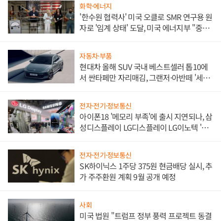
화학·에너지
'한수원 협력사' 미국 오클로 SMR 연구용 원
자로 '임계 상태' 도달, 미국 에너지부 "중요
한 이정표"
자동차·부품
현대차 올해 SUV 국내 베스트셀러 톱10에
서 싼타페만 자리매김, 그랜저·아반떼 '세단
쌍끌이'로 내수 방어
전자·전기·정보통신
아이폰18 '메모리 부족'에 출시 지연되나, 삼
성디스플레이 LG디스플레이 LG이노텍 '탈
애플' 수익 다각화 속도
전자·전기·정보통신
SK하이닉스 1주당 375원 현금배당 실시, 추
가 주주환원 계획 9월 공개 예정
사회
미국 법원 "트럼프 정부 풍력 프로젝트 동결