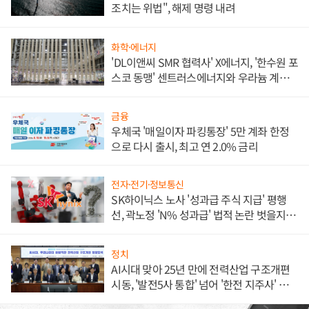
조치는 위법", 해제 명령 내려
화학·에너지
'DL이앤씨 SMR 협력사' X에너지, '한수원 포
스코 동맹' 센트러스에너지와 우라늄 계약
체결
금융
우체국 '매일이자 파킹통장' 5만 계좌 한정
으로 다시 출시, 최고 연 2.0% 금리
전자·전기·정보통신
SK하이닉스 노사 '성과급 주식 지급' 평행
선, 곽노정 'N% 성과급' 법적 논란 벗을지 주
목
정치
AI시대 맞아 25년 만에 전력산업 구조개편
시동, '발전5사 통합' 넘어 '한전 지주사' 재편
론도