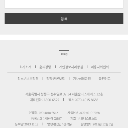
PC버전
회사소개
윤리강령
개인정보처리방침
이용자위원회
청소년보호정책
정정·반론보도
기사심의규정
불편신고
서울특별시 성동구 성수일로 39-34 서울숲더스페이스 12층
대표전화 : 1800-6522
팩스 : 070-4015-8658
편집국 : 070-4010-8512
사업본부 : 070-4010-7078
등록번호 : 서울 아 02897
제호 : 비즈니스포스트
등록일: 2013.11.13
발행·편집인 : 강석운
발행일자: 2013년 12월 2일