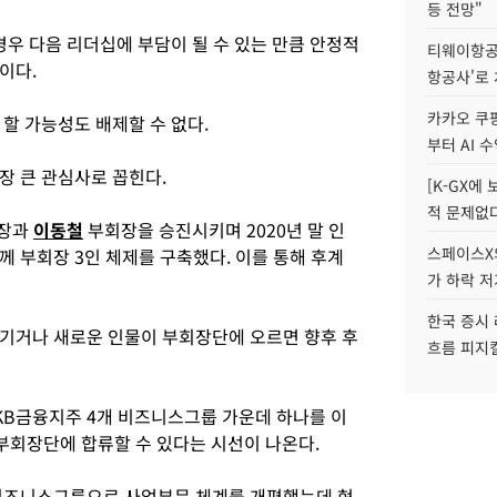
등 전망"
경우 다음 리더십에 부담이 될 수 있는 만큼 안정적
티웨이항공
이다.
항공사'로
카카오 쿠팡
할 가능성도 배제할 수 없다.
부터 AI 
장 큰 관심사로 꼽힌다.
[K-GX에
적 문제없다
장과
이동철
부회장을 승진시키며 2020년 말 인
스페이스X의
 부회장 3인 체제를 구축했다. 이를 통해 후계
가 하락 
한국 증시 
기거나 새로운 인물이 부회장단에 오르면 향후 후
흐름 피지컬
KB금융지주 4개 비즈니스그룹 가운데 하나를 이
부회장단에 합류할 수 있다는 시선이 나온다.
 비즈니스그룹으로 사업부문 체계를 개편했는데 현