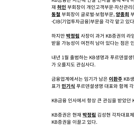
재
허인
부회장이 개인고객부문·자산관리(W
동철
부회장이 글로벌·보험부문,
양종희
부
·CIB(기업투자금융)부문을 각각 맡고 있다
하지만
박정림
사장이 과거 KB증권의 라
받을 가능성이 여전히 남아 있다는 점은 
내년 1월 출범하는 KB생명과 푸르덴셜생
가 오를지도 관심사다.
금융업계에서는 임기가 남은
이환주
KB생
표가
민기식
푸르덴셜생명 대표와 함께 각
KB금융 인사에서 항상 큰 관심을 받았던 
KB증권은 현재
박정림
김성현 각자대표체제
KB증권을 이끌고 있다.