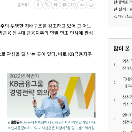
현대백화점그
공유하기
힌 실적 :
8.7% 감소
주의 투명한 지배구조를 강조하고 있어 그 어느
리금융 등 4대 금융지주의 연말 연초 인사에 관심
많이 본
 관심을 덜 받는 곳이 있다. 바로 KB금융지주
외신 
1
산 반
국내외
장
2
·대우
삼성전
3
까지
엔비디
첫
4
성전자
윤종규
▲
KB금융지주 회장이 세 번째 임기 마지막 연말 계열사 대
경
표 인사를 준비하고 있다. 사진은 윤 회장이 7월1일 그랜드워커힐
주