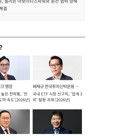
, 필리핀 아보이티즈파워와 원전 협력 양해
 체결
?
뱅크 행장
배재규 한국투자신탁운용 대
높은 전략통, '전
국내 ETF 시장 선구자, '업계 3
표이사 사장
도약 속도 [2026년]
위' 탈환 과제 [2026년]