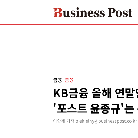
금융
금융
KB금융 올해 연말
'포스트 윤종규'는
이한재 기자 piekielny@businesspost.co.kr