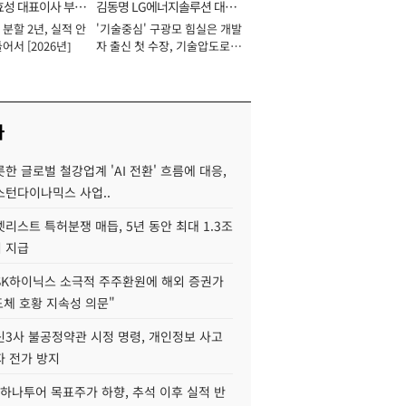
효성 대표이사 부회
김동명 LG에너지솔루션 대표
분할 2년, 실적 안
'기술중심' 구광모 힘실은 개발
이사 사장
어서 [2026년]
자 출신 첫 수장, 기술압도로
경쟁력 확보 사활 [2026년]
사
한 글로벌 철강업계 'AI 전환' 흐름에 대응,
스턴다이나믹스 사업..
리스트 특허분쟁 매듭, 5년 동안 최대 1.3조
 지급
SK하이닉스 소극적 주주환원에 해외 증권가
도체 호황 지속성 의문"
신3사 불공정약관 시정 명령, 개인정보 사고
자 전가 방지
하나투어 목표주가 하향, 추석 이후 실적 반