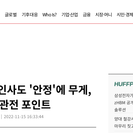
글로벌
기후대응
Who Is?
기업·산업
금융
시장·머니
시민·경
HUFF
인사도 '안정'에 무게,
삼성전자가 
 관전 포인트
zHBM 공
솔루션
2022-11-15 16:33:44
양대 철강사
마무리 짓