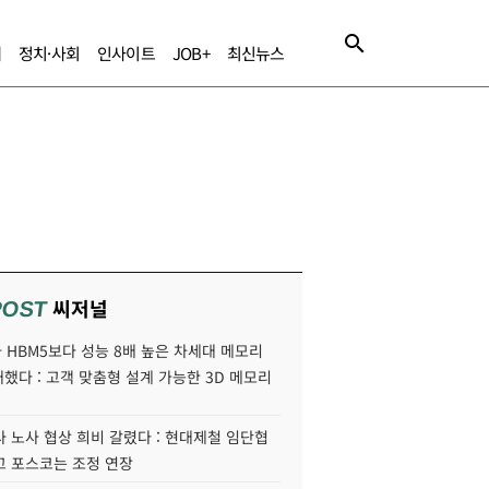
제
정치·사회
인사이트
JOB+
최신뉴스
씨저널
POST
HBM5보다 성능 8배 높은 차세대 메모리
개했다 : 고객 맞춤형 설계 가능한 3D 메모리
 노사 협상 희비 갈렸다 : 현대제철 임단협
고 포스코는 조정 연장