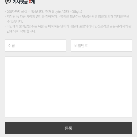
기사댓글
0
개
200자까지 쓰실 수 있습니다. (현재 0 byte / 최대 400byte)
저작권 등 다른 사람의 권리를 침해하거나 명예를 훼손하는 댓글은 관련 법률에 의해 제재를 받을
수 있습니다.
타인에게 불쾌감을 주는 욕설 등 비하하는 단어가 내용에 포함되거나 인신공격성 글은 관리자의 판
단에 의해 삭제 합니다.