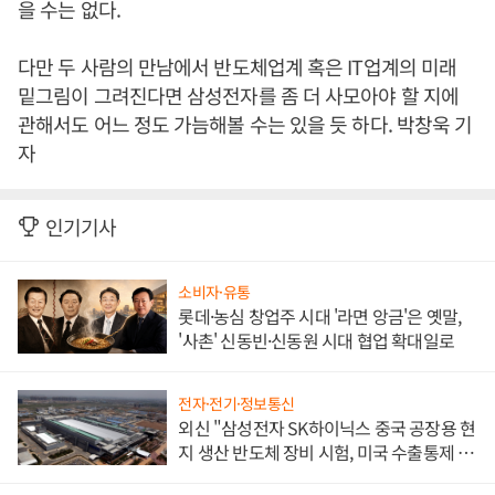
을 수는 없다.
다만 두 사람의 만남에서 반도체업계 혹은 IT업계의 미래
밑그림이 그려진다면 삼성전자를 좀 더 사모아야 할 지에
관해서도 어느 정도 가늠해볼 수는 있을 듯 하다. 박창욱 기
자
인기기사
소비자·유통
롯데·농심 창업주 시대 '라면 앙금'은 옛말,
'사촌' 신동빈·신동원 시대 협업 확대일로
전자·전기·정보통신
외신 "삼성전자 SK하이닉스 중국 공장용 현
지 생산 반도체 장비 시험, 미국 수출통제 대
비"