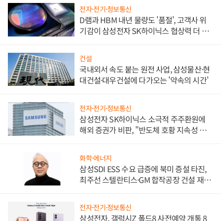
전자·전기·정보통신
D램과 HBM 내년 물량도 '품절', 고객사 위
기감이 삼성전자 SK하이닉스 협상력 더 키
워
건설
국내외서 속도 붙는 원전 사업, 삼성물산·현
대건설·대우건설에 다가오는 '약속의 시간'
전자·전기·정보통신
삼성전자 SK하이닉스 소극적 주주환원에
해외 증권가 비판, "반도체 호황 지속성 의
문"
화학·에너지
삼성SDI ESS 수요 급증에 북미 증설 타진,
최주선 스텔란티스·GM 합작공장 건설 재추
진하나
전자·전기·정보통신
삼성전자, 갤럭시Z 폴드8 사전예약 개통 8