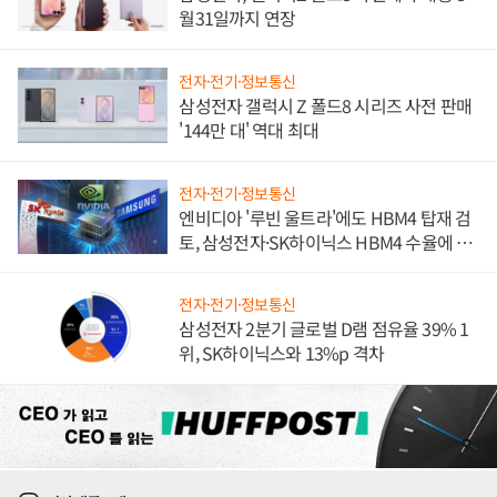
월31일까지 연장
전자·전기·정보통신
삼성전자 갤럭시 Z 폴드8 시리즈 사전 판매
'144만 대' 역대 최대
전자·전기·정보통신
엔비디아 '루빈 울트라'에도 HBM4 탑재 검
토, 삼성전자·SK하이닉스 HBM4 수율에 주
도권 갈린다
전자·전기·정보통신
삼성전자 2분기 글로벌 D램 점유율 39% 1
위, SK하이닉스와 13%p 격차