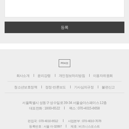
PC버전
회사소개
윤리강령
개인정보처리방침
이용자위원회
청소년보호정책
정정·반론보도
기사심의규정
불편신고
서울특별시 성동구 성수일로 39-34 서울숲더스페이스 12층
대표전화 : 1800-6522
팩스 : 070-4015-8658
편집국 : 070-4010-8512
사업본부 : 070-4010-7078
등록번호 : 서울 아 02897
제호 : 비즈니스포스트