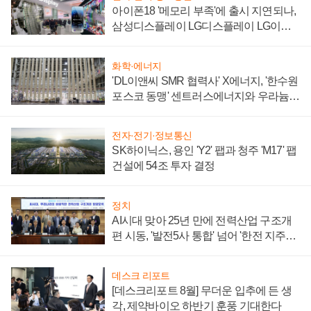
아이폰18 '메모리 부족'에 출시 지연되나,
삼성디스플레이 LG디스플레이 LG이노
텍 '탈애플' 수익 다각화 속도
화학·에너지
'DL이앤씨 SMR 협력사' X에너지, '한수원
포스코 동맹' 센트러스에너지와 우라늄
계약 체결
전자·전기·정보통신
SK하이닉스, 용인 'Y2' 팹과 청주 'M17' 팹
건설에 54조 투자 결정
정치
AI시대 맞아 25년 만에 전력산업 구조개
편 시동, '발전5사 통합' 넘어 '한전 지주사'
재편론도
데스크 리포트
[데스크리포트 8월] 무더운 입추에 든 생
각, 제약바이오 하반기 훈풍 기대한다