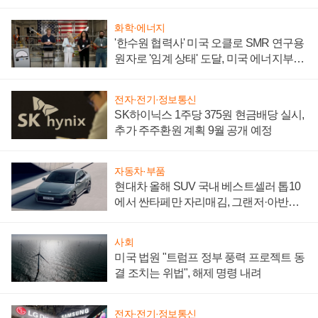
어
화학·에너지
'한수원 협력사' 미국 오클로 SMR 연구용
원자로 '임계 상태' 도달, 미국 에너지부
"중요한 이정표"
전자·전기·정보통신
SK하이닉스 1주당 375원 현금배당 실시,
추가 주주환원 계획 9월 공개 예정
자동차·부품
현대차 올해 SUV 국내 베스트셀러 톱10
에서 싼타페만 자리매김, 그랜저·아반떼
'세단 쌍끌이'로 내수 방어
사회
미국 법원 "트럼프 정부 풍력 프로젝트 동
결 조치는 위법", 해제 명령 내려
전자·전기·정보통신