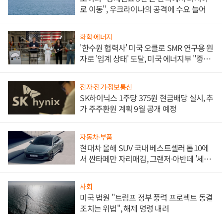
로 이동", 우크라이나의 공격에 수요 늘어
화학·에너지
'한수원 협력사' 미국 오클로 SMR 연구용 원
자로 '임계 상태' 도달, 미국 에너지부 "중요
한 이정표"
전자·전기·정보통신
SK하이닉스 1주당 375원 현금배당 실시, 추
가 주주환원 계획 9월 공개 예정
자동차·부품
현대차 올해 SUV 국내 베스트셀러 톱10에
서 싼타페만 자리매김, 그랜저·아반떼 '세단
쌍끌이'로 내수 방어
사회
미국 법원 "트럼프 정부 풍력 프로젝트 동결
조치는 위법", 해제 명령 내려