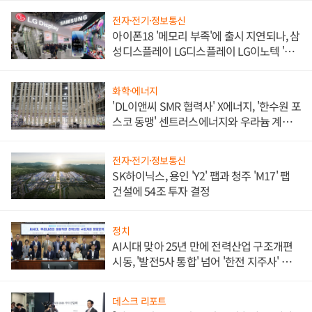
전자·전기·정보통신
아이폰18 '메모리 부족'에 출시 지연되나, 삼
성디스플레이 LG디스플레이 LG이노텍 '탈
애플' 수익 다각화 속도
화학·에너지
'DL이앤씨 SMR 협력사' X에너지, '한수원 포
스코 동맹' 센트러스에너지와 우라늄 계약
체결
전자·전기·정보통신
SK하이닉스, 용인 'Y2' 팹과 청주 'M17' 팹
건설에 54조 투자 결정
정치
AI시대 맞아 25년 만에 전력산업 구조개편
시동, '발전5사 통합' 넘어 '한전 지주사' 재편
론도
데스크 리포트