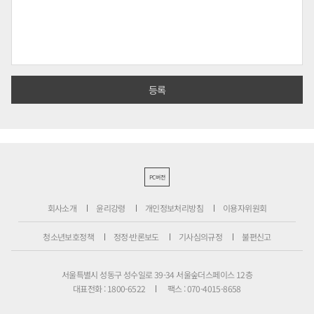
PC버전
회사소개
윤리강령
개인정보처리방침
이용자위원회
청소년보호정책
정정·반론보도
기사심의규정
불편신고
서울특별시 성동구 성수일로 39-34 서울숲더스페이스 12층
대표전화 : 1800-6522
팩스 : 070-4015-8658