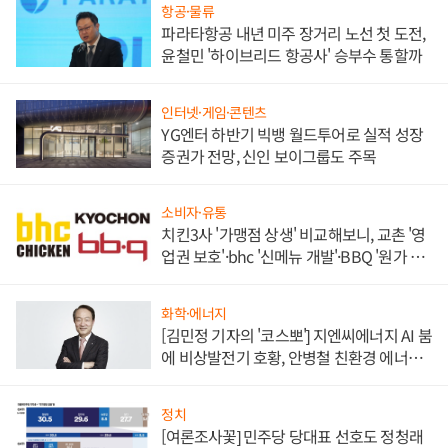
항공·물류
파라타항공 내년 미주 장거리 노선 첫 도전,
윤철민 '하이브리드 항공사' 승부수 통할까
인터넷·게임·콘텐츠
YG엔터 하반기 빅뱅 월드투어로 실적 성장
증권가 전망, 신인 보이그룹도 주목
소비자·유통
치킨3사 '가맹점 상생' 비교해보니, 교촌 '영
업권 보호'·bhc '신메뉴 개발'·BBQ '원가 부
담'
화학·에너지
[김민정 기자의 '코스뽀'] 지엔씨에너지 AI 붐
에 비상발전기 호황, 안병철 친환경 에너지
발전전문기업 향한다
정치
[여론조사꽃] 민주당 당대표 선호도 정청래