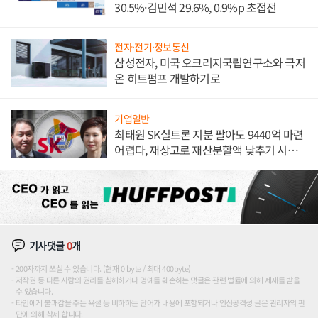
30.5%·김민석 29.6%, 0.9%p 초접전
전자·전기·정보통신
삼성전자, 미국 오크리지국립연구소와 극저
온 히트펌프 개발하기로
기업일반
최태원 SK실트론 지분 팔아도 9440억 마련
어렵다, 재상고로 재산분할액 낮추기 시도
하나
기사댓글
0
개
200자까지 쓰실 수 있습니다. (현재 0 byte / 최대 400byte)
저작권 등 다른 사람의 권리를 침해하거나 명예를 훼손하는 댓글은 관련 법률에 의해 제재를 받을
수 있습니다.
타인에게 불쾌감을 주는 욕설 등 비하하는 단어가 내용에 포함되거나 인신공격성 글은 관리자의 판
단에 의해 삭제 합니다.