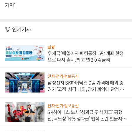
기자]
인기기사
금융
우체국 '매일이자 파킹통장' 5만 계좌 한정
으로 다시 출시, 최고 연 2.0% 금리
전자·전기·정보통신
삼성전자 SK하이닉스 D램 가격에 해외 증
권가 '고점' 시각 나와, 장기 계약에 단점 부
각
전자·전기·정보통신
SK하이닉스 노사 '성과급 주식 지급' 평행
선, 곽노정 'N% 성과급' 법적 논란 벗을지 주
목