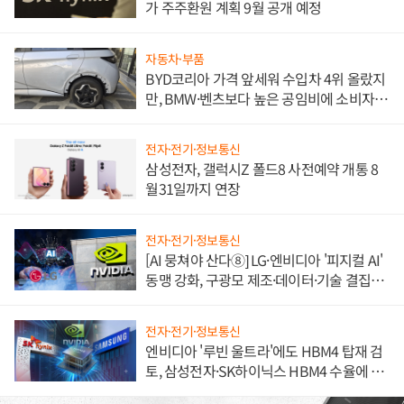
가 주주환원 계획 9월 공개 예정
자동차·부품
BYD코리아 가격 앞세워 수입차 4위 올랐지
만, BMW·벤츠보다 높은 공임비에 소비자
불만 폭발
전자·전기·정보통신
삼성전자, 갤럭시Z 폴드8 사전예약 개통 8
월31일까지 연장
전자·전기·정보통신
[AI 뭉쳐야 산다⑧] LG·엔비디아 '피지컬 AI'
동맹 강화, 구광모 제조·데이터·기술 결집
해 종합 로보틱스 기업으로
전자·전기·정보통신
엔비디아 '루빈 울트라'에도 HBM4 탑재 검
토, 삼성전자·SK하이닉스 HBM4 수율에 주
도권 갈린다