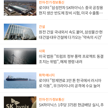
전자·전기·정보통신
로이터 "삼성전자 SK하이닉스 중국 공장용
현지 생산 반도체 장비 시험, 미국 수출통제
대비"
건설
원전 건설 국내외서 속도 붙어, 삼성물산·현
대건설·대우건설에 다가오는 '약속의 시간'
사회
미국 법원 "트럼프 정부 풍력 프로젝트 동결
조치는 위법", 해제 명령 내려
화학·에너지
로이터 "정제연료 3만 톤 한국에서 러시아
로 이동", 우크라이나의 공격에 수요 늘어
전자·전기·정보통신
SK하이닉스 1주당 375원 현금배당 실시, 추