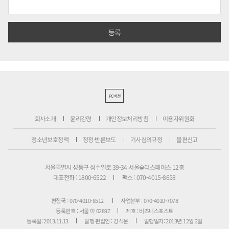
PC버전
회사소개
윤리강령
개인정보처리방침
이용자위원회
청소년보호정책
정정·반론보도
기사심의규정
불편신고
서울특별시 성동구 성수일로 39-34 서울숲더스페이스 12층
대표전화 : 1800-6522
팩스 : 070-4015-8658
편집국 : 070-4010-8512
사업본부 : 070-4010-7078
등록번호 : 서울 아 02897
제호 : 비즈니스포스트
등록일: 2013.11.13
발행·편집인 : 강석운
발행일자: 2013년 12월 2일