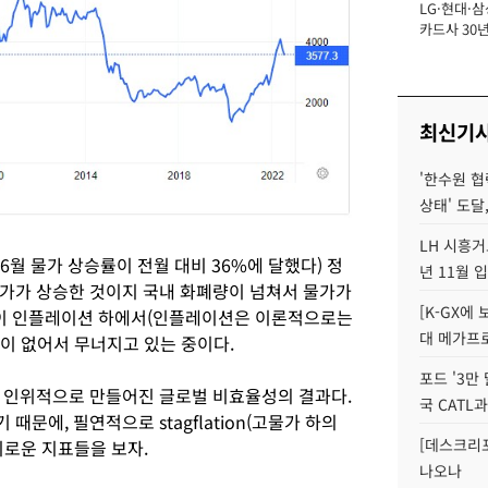
LG·현대·삼
장
카드사 30년
에 '초집중' 
최신기
'한수원 협
상태' 도달,
LH 시흥거
월 물가 상승률이 전월 대비 36%에 달했다) 정
년 11월 
가가 상승한 것이지 국내 화폐량이 넘쳐서 물가가
[K-GX에
 이 인플레이션 하에서(인플레이션은 이론적으로는
대 메가프
이 없어서 무너지고 있는 중이다.
포드 '3만
 인위적으로 만들어진 글로벌 비효율성의 결과다.
국 CATL과
문에, 필연적으로 stagflation(고물가 하의
[데스크리포
미로운 지표들을 보자.
나오나