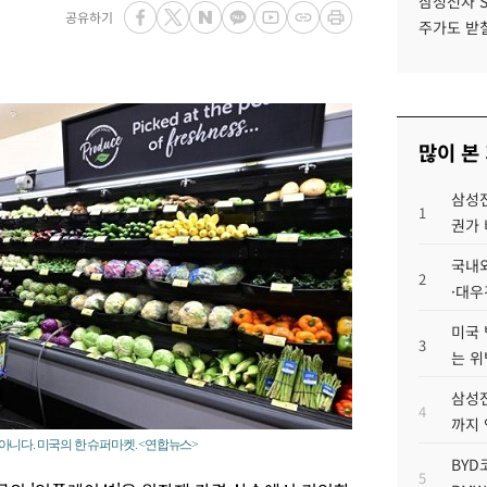
삼성전자 
공유하기
주가도 받칠
많이 본
삼성전
1
권가 
국내외
2
·대우
미국 
3
는 위
삼성전
4
까지
니다. 미국의 한 슈퍼마켓. <연합뉴스>
BYD
5