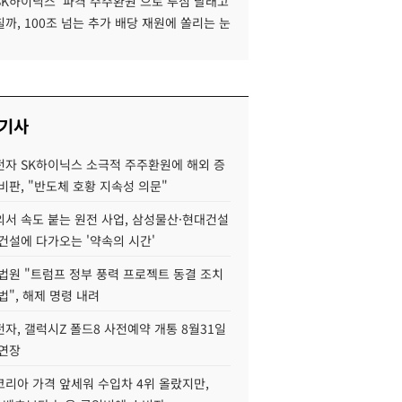
SK하이닉스 '파격 주주환원'으로 투심 달래고
까, 100조 넘는 추가 배당 재원에 쏠리는 눈
 기사
자 SK하이닉스 소극적 주주환원에 해외 증
비판, "반도체 호황 지속성 의문"
서 속도 붙는 원전 사업, 삼성물산·현대건설
건설에 다가오는 '약속의 시간'
법원 "트럼프 정부 풍력 프로젝트 동결 조치
법", 해제 명령 내려
자, 갤럭시Z 폴드8 사전예약 개통 8월31일
 연장
코리아 가격 앞세워 수입차 4위 올랐지만,