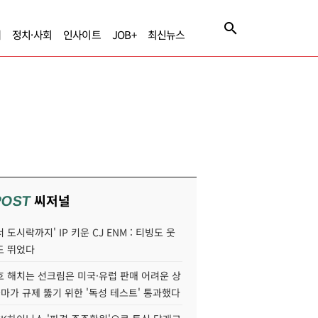
제
정치·사회
인사이트
JOB+
최신뉴스
씨저널
POST
 도시락까지' IP 키운 CJ ENM : 티빙도 웃
도 뛰었다
호 해치는 선크림은 미국·유럽 판매 어려운 상
콜마가 규제 뚫기 위한 '독성 테스트' 통과했다