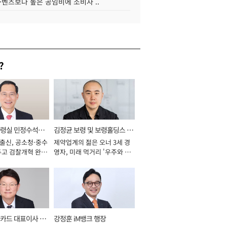
·벤츠보다 높은 공임비에 소비자 ..
?
통령실 민정수석비
김정균 보령 및 보령홀딩스 대
 출신, 공소청·중수
제약업계의 젊은 오너 3세 경
표이사 사장
두고 검찰개혁 완수
영자, 미래 먹거리 '우주와 헬
년]
스케어' 공들여 [2026년]
카드 대표이사 사
강정훈 iM뱅크 행장