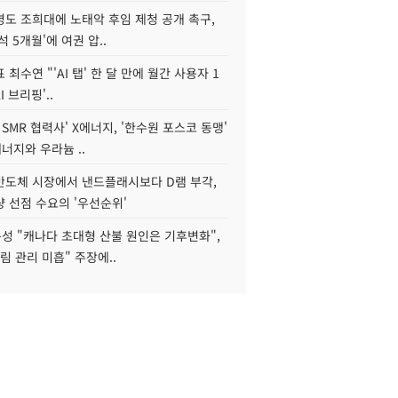
병도 조희대에 노태악 후임 제청 공개 촉구,
석 5개월'에 여권 압..
 최수연 "'AI 탭' 한 달 만에 월간 사용자 1
I 브리핑'..
 SMR 협력사' X에너지, '한수원 포스코 동맹'
너지와 우라늄 ..
리반도체 시장에서 낸드플래시보다 D램 부각,
 선점 수요의 '우선순위'
성 "캐나다 초대형 산불 원인은 기후변화",
림 관리 미흡" 주장에..