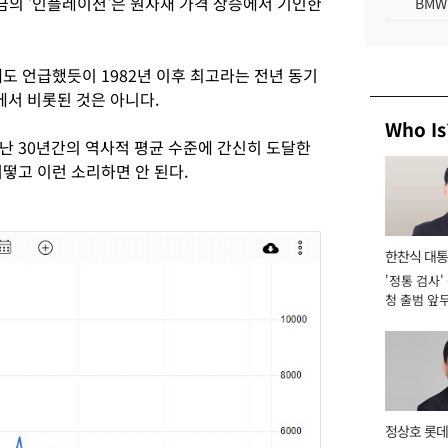
금의 '인플레이션'은 원자재 가격 상승에서 기인한
BMW
도 언급했듯이 1982년 이후 최고라는 전년 동기
에서 비롯된 것은 아니다.
Who Is
난 30년간의 역사적 평균 수준에 간신히 도달한
떻고 이런 소리하면 안 된다.
한찬식 대
'정통 검사'
서관
청 출범 앞
맡아 [2026
정상호 롯데