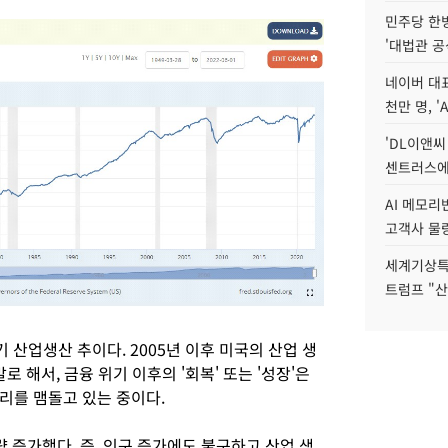
민주당 한
'대법관 공
네이버 대표
천만 명, 'A
'DL이앤씨
센트러스에
AI 메모
고객사 물량
세계기상특
트럼프 "산
기 산업생산 추이다. 2005년 이후 미국의 산업 생
로 해서, 금융 위기 이후의 '회복' 또는 '성장'은
리를 맴돌고 있는 중이다.
량 증가했다. 즉, 인구 증가에도 불구하고 산업 생