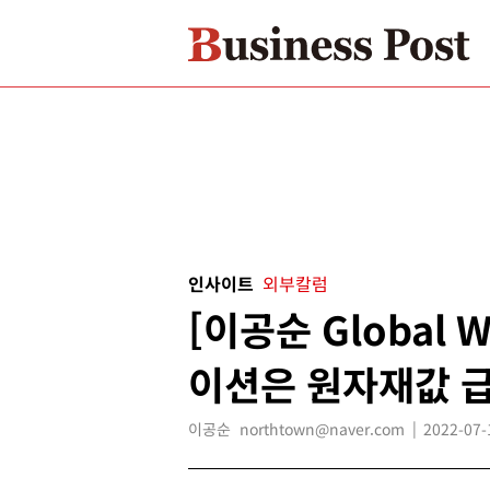
인사이트
외부칼럼
[이공순 Global 
이션은 원자재값 
이공순 northtown@naver.com
2022-07-