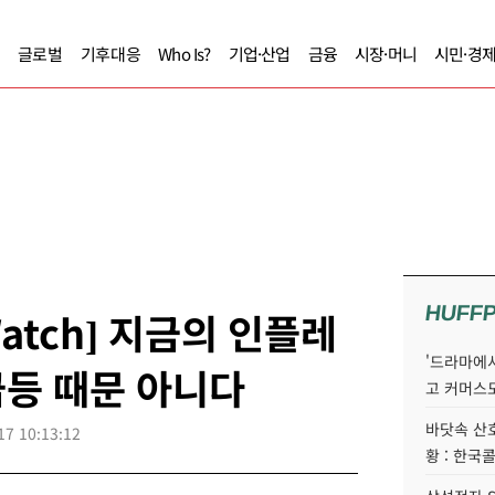
글로벌
기후대응
Who Is?
기업·산업
금융
시장·머니
시민·경
HUFF
Watch] 지금의 인플레
'드라마에서
급등 때문 아니다
고 커머스
바닷속 산
17 10:13:12
황 : 한국