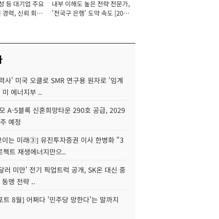
성 등 대기업 주요
내부 이해도 높은 전략 전문가,
 경력, 신뢰 회복
'전국구 은행' 도약 속도 [2026
[2026년]
년]
사
력사' 미국 오클로 SMR 연구용 원자로 '임계
 미 에너지부 ..
모 A-5블록 신혼희망타운 290호 공급, 2029
입주 예정
 보이는 미래③] 유진투자증권 이사 한병화 "3
로젝트 재생에너지만으..
 달러 미만' 전기 픽업트럭 공개, SK온 대신 중
 동맹 전략 ..
트 8월] 어쩌다 '민주당 망한다'는 말까지