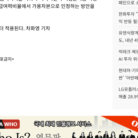
페인으로 소
를 지급여력비율에서 가용자본으로 인정하는 방안을
한화투자 
익 반등 필
터 적용된다. 차화영 기자
유엔식량계
도, 내년 
빅테크 메모
배포금지>
AI 투자 
현대차·기아 
싼' '아반떼
LG유플러스
매출 28.