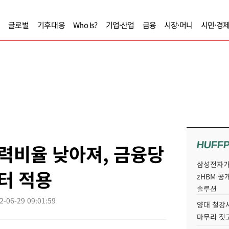
글로벌
기후대응
Who Is?
기업·산업
금융
시장·머니
시민·경
HUFF
력비율 낮아져, 금융당
삼성전자가 
터 적용
zHBM 공
솔루션
2-06-29 09:01:59
양대 철강사
마무리 짓