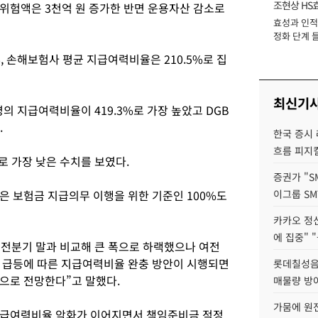
조현상 HS
위험액은 3천억 원 증가한 반면 운용자산 감소로
효성과 인적 
장
정화 단계 들
, 손해보험사 평균 지급여력비율은 210.5%로 집
최신기
 지급여력비율이 419.3%로 가장 높았고 DGB
.
한국 증시 
흐름 피지컬
로 가장 낮은 수치를 보였다.
증권가 "S
 보험금 지급의무 이행을 위한 기준인 100%도
이그룹 SM
카카오 정신
에 집중" "
 전분기 말과 비교해 큰 폭으로 하랙했으나 여전
리 급등에 따른 지급여력비율 완충 방안이 시행되면
롯데칠성음료
으로 전망한다”고 말했다.
매물량 방
가뭄에 원전
지급여력비율 악화가 이어지면서 책임준비금 적정