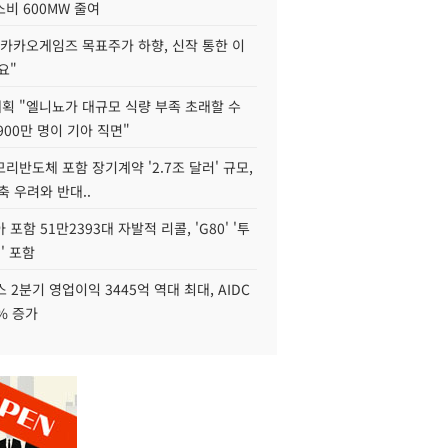
비 600MW 줄여
"카카오게임즈 목표주가 하향, 신작 통한 이
요"
획 "엘니뇨가 대규모 식량 부족 초래할 수
4900만 명이 기아 직면"
리반도체 포함 장기계약 '2.7조 달러' 규모,
위축 우려와 반대..
포함 51만2393대 자발적 리콜, 'G80' '투
' 포함
 2분기 영업이익 3445억 역대 최대, AIDC
9% 증가