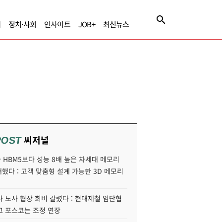
제
정치·사회
인사이트
JOB+
최신뉴스
씨저널
POST
HBM5보다 성능 8배 높은 차세대 메모리
개했다 : 고객 맞춤형 설계 가능한 3D 메모리
 노사 협상 희비 갈렸다 : 현대제철 임단협
고 포스코는 조정 연장