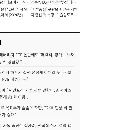
효성 대표이사 부회
김동명 LG에너지솔루션 대표
분할 2년, 실적 안
'기술중심' 구광모 힘실은 개발
이사 사장
어서 [2026년]
자 출신 첫 수장, 기술압도로
경쟁력 확보 사활 [2026년]
사
레버리지 ETF 논란에도 '매력적' 평가, "투자
 AI 공급망으..
M엔터 하반기 실적 성장세 이어갈 듯, 새 보
TR25 데뷔 주목"
아 "AI인프라 사업 진출 안한다, AI서비스
올해 AI 월 이용..
 목표주가 줄줄이 하향, "가격 인상 뒤 판
어가 중요"
 가동 중단한 헝가리, 전국적 전기 절약 캠