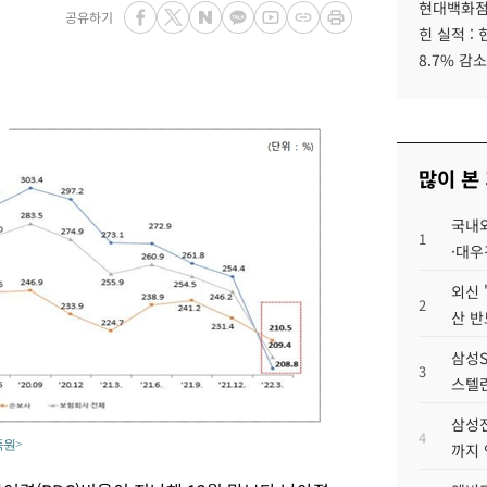
현대백화점그
공유하기
힌 실적 :
8.7% 감소
많이 본
국내외
1
·대우
외신 
2
산 반
삼성S
3
스텔란
삼성전
4
독원>
까지