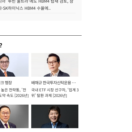
아 '루빈 울트라'에도 HBM4 탑재 검토, 삼
·SK하이닉스 HBM4 수율에..
?
뱅크 행장
배재규 한국투자신탁운용 대
높은 전략통, '전
국내 ETF 시장 선구자, '업계 3
표이사 사장
도약 속도 [2026년]
위' 탈환 과제 [2026년]