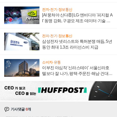
에 주도권 갈린다
전자·전기·정보통신
[AI 뭉쳐야 산다⑧] LG·엔비디아 '피지컬 A
I' 동맹 강화, 구광모 제조·데이터·기술 결
집해 종합 로보틱스 기업으로
전자·전기·정보통신
삼성전자 넷리스트와 특허분쟁 매듭, 5년
동안 최대 1.3조 라이선스비 지급
소비자·유통
이부진 야심작 '신라스테이' 서울신라호
텔보다 잘 나가, 평택·주문진·해남·건대로
성장판 더 넓힌다
기사댓글
0
개