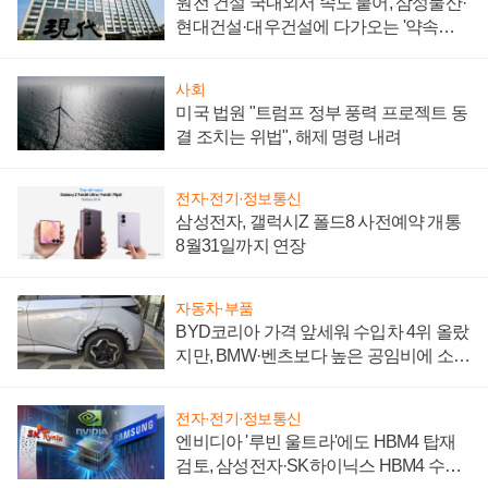
원전 건설 국내외서 속도 붙어, 삼성물산·
현대건설·대우건설에 다가오는 '약속의
시간'
사회
미국 법원 "트럼프 정부 풍력 프로젝트 동
결 조치는 위법", 해제 명령 내려
전자·전기·정보통신
삼성전자, 갤럭시Z 폴드8 사전예약 개통
8월31일까지 연장
자동차·부품
BYD코리아 가격 앞세워 수입차 4위 올랐
지만, BMW·벤츠보다 높은 공임비에 소비
자 불만 폭발
전자·전기·정보통신
엔비디아 '루빈 울트라'에도 HBM4 탑재
검토, 삼성전자·SK하이닉스 HBM4 수율