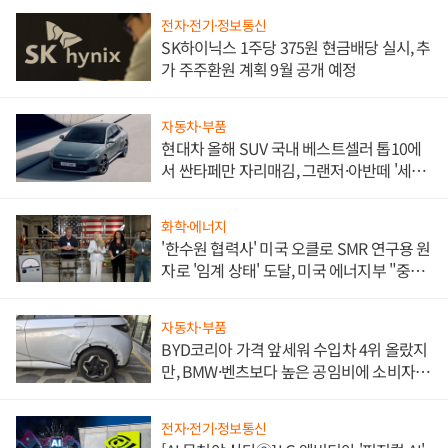
전자·전기·정보통신
SK하이닉스 1주당 375원 현금배당 실시, 추
가 주주환원 계획 9월 공개 예정
자동차·부품
현대차 올해 SUV 국내 베스트셀러 톱10에
서 싼타페만 자리매김, 그랜저·아반떼 '세단
쌍끌이'로 내수 방어
화학·에너지
'한수원 협력사' 미국 오클로 SMR 연구용 원
자로 '임계 상태' 도달, 미국 에너지부 "중요
한 이정표"
자동차·부품
BYD코리아 가격 앞세워 수입차 4위 올랐지
만, BMW·벤츠보다 높은 공임비에 소비자
불만 폭발
전자·전기·정보통신