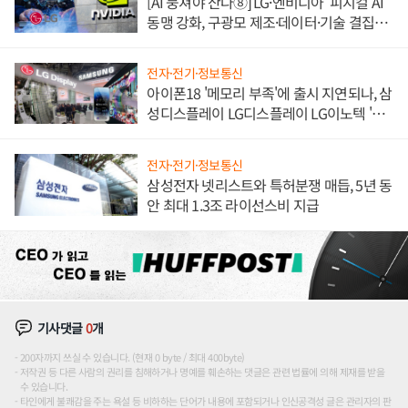
[AI 뭉쳐야 산다⑧] LG·엔비디아 '피지컬 AI'
동맹 강화, 구광모 제조·데이터·기술 결집
해 종합 로보틱스 기업으로
전자·전기·정보통신
아이폰18 '메모리 부족'에 출시 지연되나, 삼
성디스플레이 LG디스플레이 LG이노텍 '탈
애플' 수익 다각화 속도
전자·전기·정보통신
삼성전자 넷리스트와 특허분쟁 매듭, 5년 동
안 최대 1.3조 라이선스비 지급
기사댓글
0
개
200자까지 쓰실 수 있습니다. (현재 0 byte / 최대 400byte)
저작권 등 다른 사람의 권리를 침해하거나 명예를 훼손하는 댓글은 관련 법률에 의해 제재를 받을
수 있습니다.
타인에게 불쾌감을 주는 욕설 등 비하하는 단어가 내용에 포함되거나 인신공격성 글은 관리자의 판