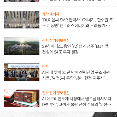
애플' 수익 다각화 속도
화학·에너지
'DL이앤씨 SMR 협력사' X에너지, '한수원 포
스코 동맹' 센트러스에너지와 우라늄 계약
체결
전자·전기·정보통신
SK하이닉스, 용인 'Y2' 팹과 청주 'M17' 팹
건설에 54조 투자 결정
정치
AI시대 맞아 25년 만에 전력산업 구조개편
시동, '발전5사 통합' 넘어 '한전 지주사' 재편
론도
전자·전기·정보통신
AI 메모리반도체 시장에서 낸드플래시보다
D램 부각, 고객사 물량 선점 수요의 '우선순
위'