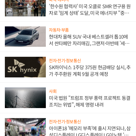
'한수원 협력사' 미국 오클로 SMR 연구용 원
자로 '임계 상태' 도달, 미국 에너지부 "중요
한 이정표"
자동차·부품
현대차 올해 SUV 국내 베스트셀러 톱10에
서 싼타페만 자리매김, 그랜저·아반떼 '세단
쌍끌이'로 내수 방어
전자·전기·정보통신
SK하이닉스 1주당 375원 현금배당 실시, 추
가 주주환원 계획 9월 공개 예정
사회
미국 법원 "트럼프 정부 풍력 프로젝트 동결
조치는 위법", 해제 명령 내려
전자·전기·정보통신
아이폰18 '메모리 부족'에 출시 지연되나, 삼
성디스플레이 LG디스플레이 LG이노텍 '탈