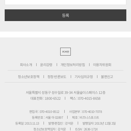
PC버전
회사소개
윤리강령
개인정보처리방침
이용자위원회
청소년보호정책
정정·반론보도
기사심의규정
불편신고
서울특별시 성동구 성수일로 39-34 서울숲더스페이스 12층
대표전화 : 1800-6522
팩스 : 070-4015-8658
편집국 : 070-4010-8512
사업본부 : 070-4010-7078
등록번호 : 서울 아 02897
제호 : 비즈니스포스트
등록일: 2013.11.13
발행·편집인 : 강석운
발행일자: 2013년 12월 2일
청소년보호책임자 : 강석운
ISSN : 2636-171X