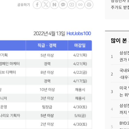
삼성전자 
공유하기
주가도 받칠
많이 본
삼성전
1
권가 
국내외
2
·대우
미국 
3
는 위
삼성전
4
까지
BYD
5