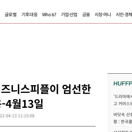
글로벌
기후대응
Who Is?
기업·산업
금융
시장·머니
시민·경
HUFF
] 비즈니스피플이 엄선한
'드라마에서
-4월13일
고 커머스
바닷속 산
22-04-13 11:15:08
황 : 한국