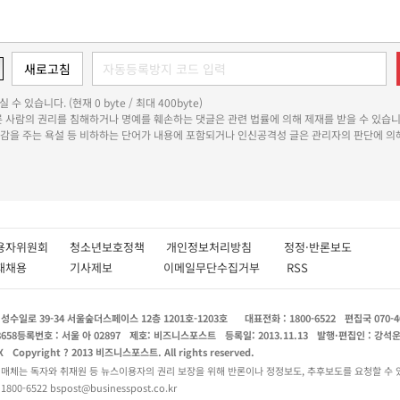
 수 있습니다. (현재 0 byte / 최대 400byte)
다른 사람의 권리를 침해하거나 명예를 훼손하는 댓글은 관련 법률에 의해 제재를 받을 수 있습니
쾌감을 주는 욕설 등 비하하는 단어가 내용에 포함되거나 인신공격성 글은 관리자의 판단에 의해
용자위원회
청소년보호정책
개인정보처리방침
정정·반론보도
인재채용
기사제보
이메일무단수집거부
RSS
수일로 39-34 서울숲더스페이스 12층 1201호-1203호
대표전화 : 1800-6522
편집국 070-4
8658
등록번호 : 서울 아 02897
제호: 비즈니스포스트
등록일: 2013.11.13
발행·편집인 : 강석
X
Copyright ? 2013 비즈니스포스트. All rights reserved.
 매체는 독자와 취재원 등 뉴스이용자의 권리 보장을 위해 반론이나 정정보도, 추후보도를 요청할 수 
0-6522 bspost@businesspost.co.kr