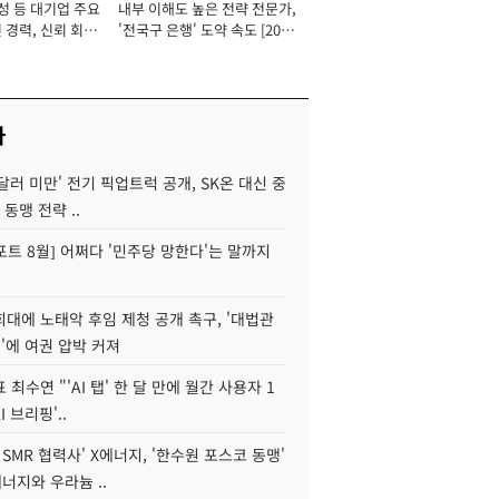
성 등 대기업 주요
내부 이해도 높은 전략 전문가,
 경력, 신뢰 회복
'전국구 은행' 도약 속도 [2026
[2026년]
년]
사
 달러 미만' 전기 픽업트럭 공개, SK온 대신 중
 동맹 전략 ..
트 8월] 어쩌다 '민주당 망한다'는 말까지
대에 노태악 후임 제청 공개 촉구, '대법관
'에 여권 압박 커져
 최수연 "'AI 탭' 한 달 만에 월간 사용자 1
I 브리핑'..
 SMR 협력사' X에너지, '한수원 포스코 동맹'
너지와 우라늄 ..