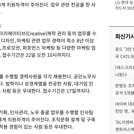
LG·현대·삼
장
게 지원자격이 주어진다. 업무 관련 전공을 한 사
카드사 30년
.
에 '초집중' 
용
크리에이티브(Creative)제작 관리 등의 업무를 수
최신기
디자인, 마케팅 관련 업무 경력이 최소 8년 이상
 프로모션, 퍼포먼스 마케팅 등 다양한 마케팅 업
포드 '3만
 접수기간은 22일 오전 10시까지다.
국 CATL과
[데스크리포
나왔나
무를 수행할 경력사원을 각각 채용한다. 공인노무사
. 법학이나 상경계열을 전공한 사람, 대기업 인
한병도 조희
 사람 등은 우대한다. 접수기간은 17일까지다.
공석 5개월
네이버 대표
천만 명, 'A
획, 인사관리, 노무 총괄 업무를 수행할 인사팀
에게 지원자격이 주어진다. 조직문화 설계 및 구축
'DL이앤씨
 적용 경험이 있는 사람 등은 우대한다.
센트러스에