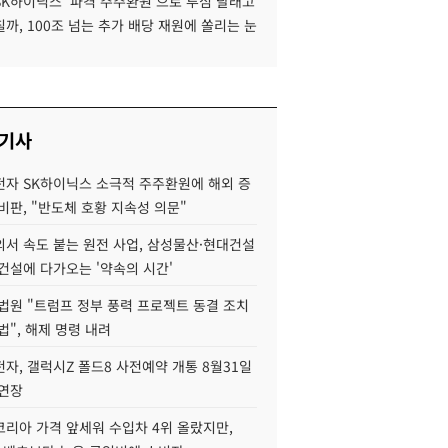
SK하이닉스 '파격 주주환원'으로 투심 달래고
까, 100조 넘는 추가 배당 재원에 쏠리는 눈
 기사
자 SK하이닉스 소극적 주주환원에 해외 증
비판, "반도체 호황 지속성 의문"
서 속도 붙는 원전 사업, 삼성물산·현대건설
건설에 다가오는 '약속의 시간'
법원 "트럼프 정부 풍력 프로젝트 동결 조치
법", 해제 명령 내려
자, 갤럭시Z 폴드8 사전예약 개통 8월31일
 연장
코리아 가격 앞세워 수입차 4위 올랐지만,