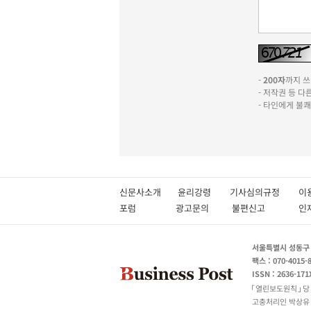
-
200자
까지 쓰실
- 저작권 등 
- 타인에게 불
신문사소개
윤리강령
기사심의규정
이
포럼
광고문의
불편신고
서울특별시 성동구 성
팩스 : 070-4015-
ISSN : 2636-171
열린보도원칙
당
고충처리인 박상유 180