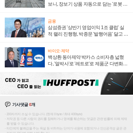
보니, 장보기 상품 자동으로 담는 '로봇 40
0대' 장관
금융
삼섬증권 '상반기 영업이익 1조 클럽' 실
적 랠리 진행형, 박종문 '발행어음' 달고 연
임 향하나
바이오·제약
백상환 동아제약 박카스 소비자층 넓혔
다, '얼박사'로 '레트로'로 제품군 다변화
주효
기사댓글
0
개
200자까지 쓰실 수 있습니다. (현재 0 byte / 최대 400byte)
저작권 등 다른 사람의 권리를 침해하거나 명예를 훼손하는 댓글은 관련 법률에 의해 제재
를 받을 수 있습니다.
타인에게 불쾌감을 주는 욕설 등 비하하는 단어가 내용에 포함되거나 인신공격성 글은 관
리자의 판단에 의해 삭제 합니다.