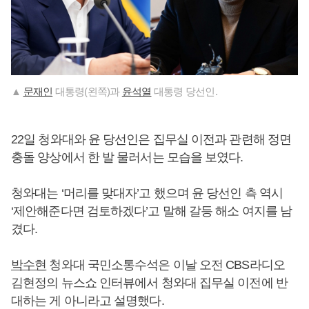
▲
문재인
대통령(왼쪽)과
윤석열
대통령 당선인.
22일 청와대와 윤 당선인은 집무실 이전과 관련해 정면
충돌 양상에서 한 발 물러서는 모습을 보였다.
청와대는 ‘머리를 맞대자’고 했으며 윤 당선인 측 역시
‘제안해준다면 검토하겠다’고 말해 갈등 해소 여지를 남
겼다.
박수현
청와대 국민소통수석은 이날 오전 CBS라디오
김현정의 뉴스쇼 인터뷰에서 청와대 집무실 이전에 반
대하는 게 아니라고 설명했다.