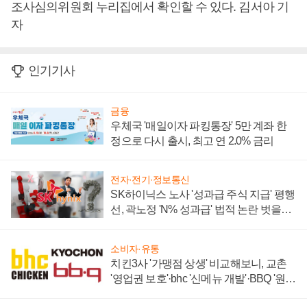
조사심의위원회 누리집에서 확인할 수 있다. 김서아 기
자
인기기사
금융
우체국 '매일이자 파킹통장' 5만 계좌 한
정으로 다시 출시, 최고 연 2.0% 금리
전자·전기·정보통신
SK하이닉스 노사 '성과급 주식 지급' 평행
선, 곽노정 'N% 성과급' 법적 논란 벗을지
주목
소비자·유통
치킨3사 '가맹점 상생' 비교해보니, 교촌
'영업권 보호'·bhc '신메뉴 개발'·BBQ '원가
부담'