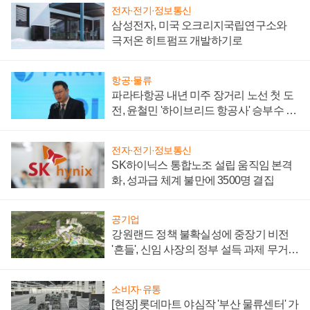
전자·전기·정보통신
삼성전자, 미국 오크리지국립연구소와
극저온 히트펌프 개발하기로
항공·물류
파라타항공 내년 미주 장거리 노선 첫 도
전, 윤철민 '하이브리드 항공사' 승부수 통
할까
전자·전기·정보통신
SK하이닉스 통합노조 설립 움직임 본격
화, 성과급 체계 불만에 3500명 결집
공기업
강원랜드 정책 불확실성에 중장기 비전
'흔들', 신임 사장의 정부 설득 과제 무거워
져
소비자·유통
[현장] 롯데마트 야심작 '부산 물류센터' 가