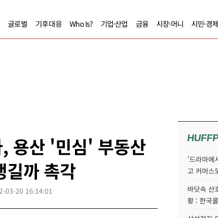
글로벌
기후대응
Who Is?
기업·산업
금융
시장·머니
시민·경
HUFF
 용산 '민심' 부동산
'드라마에서
생길까 촉각
고 커머스
바닷속 산
2-03-20 16:14:01
황 : 한국