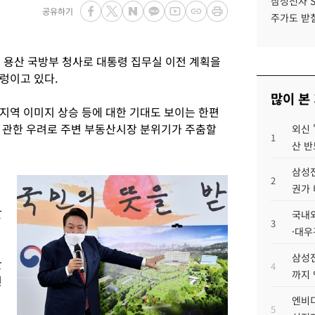
삼성전자 
공유하기
주가도 받칠
 용산 국방부 청사로 대통령 집무실 이전 계획을
렁이고 있다.
많이 본
지역 이미지 상승 등에 대한 기대도 보이는 한편
 관한 우려로 주변 부동산시장 분위기가 주춤할
외신 
1
산 반
삼성전
2
권가 
발
국내외
3
·대우
삼성전
산
4
까지
진
엔비디
5