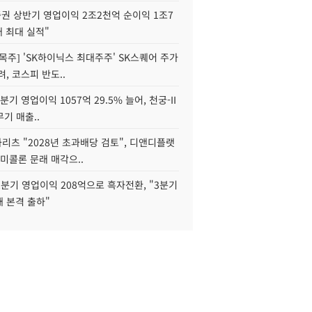
권 상반기 영업이익 2조2천억 순이익 1조7
대 최대 실적"
목주] 'SK하이닉스 최대주주' SK스퀘어 주가
려, 코스피 반도..
2분기 영업이익 1057억 29.5% 늘어, 천궁-II
기 매출..
화리츠 "2028년 초과배당 검토", 디앤디플랫
미콜론 문래 매각으..
분기 영업이익 208억으로 흑자전환, "3분기
재 본격 출하"