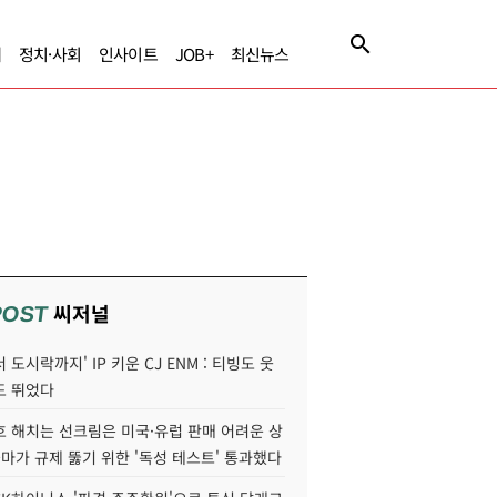
제
정치·사회
인사이트
JOB+
최신뉴스
씨저널
POST
 도시락까지' IP 키운 CJ ENM : 티빙도 웃
도 뛰었다
호 해치는 선크림은 미국·유럽 판매 어려운 상
콜마가 규제 뚫기 위한 '독성 테스트' 통과했다