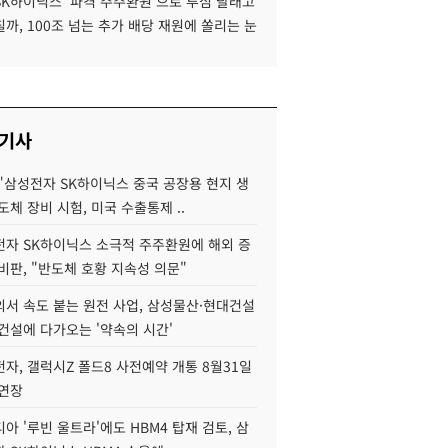
SK하이닉스 '파격 주주환원'으로 투심 달래고
까, 100조 넘는 추가 배당 재원에 쏠리는 눈
 기사
"삼성전자 SK하이닉스 중국 공장용 현지 생
도체 장비 시험, 미국 수출통제 ..
자 SK하이닉스 소극적 주주환원에 해외 증
비판, "반도체 호황 지속성 의문"
서 속도 붙는 원전 사업, 삼성물산·현대건설
건설에 다가오는 '약속의 시간'
자, 갤럭시Z 폴드8 사전예약 개통 8월31일
 연장
아 '루빈 울트라'에도 HBM4 탑재 검토, 삼