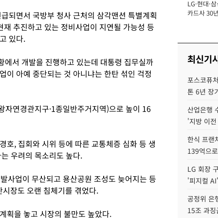
LG·현대·삼
장
카드사 30년
언급되면서 국방부 청사 근처의 삼각맨션 특별계획
뢰 회복에 
현재 추진하고 있는 정비사업이 지연될 가능성 등
제재 '부담' 
고 있다.
최신기
황에서 개발을 진행하고 있는데 대통령 집무실까
업이 아예 중단되는 것 아니냐는 한탄 섞인 걱정
포스코퓨처엠
톤 6년 장
왕자연경관지구·1종일반주거지역)으로 높이 16
산업은행 
'지방 이전
한식 프랜
호, 집회와 시위 등에 따른 교통체증 심화 등 생
139억으로
다는 우려의 목소리도 높다.
LG 회장 
개발사업이 무산되고 용산공원 조성도 늦어지는 등
'피지컬 AI
시장도 오랜 침체기를 겪었다.
공정위 은행
15조 과징
계획을 놓고 시장의 불만도 높았다.