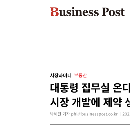
시장과머니
부동산
대통령 집무실 온다,
시장 개발에 제약 
박혜린 기자 phl@businesspost.co.kr
202