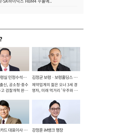
·SK하이닉스 HBM4 수율에..
?
통령실 민정수석비
김정균 보령ㆍ보령홀딩스 대
 출신, 공소청·중수
제약업계의 젊은 오너 3세 경
표이사 사장
두고 검찰개혁 완수
영자, 미래 먹거리 '우주와 헬
년]
스케어' 공들여 [2026년]
카드 대표이사 사
강정훈 iM뱅크 행장