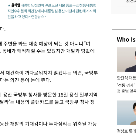
성전자
윤석열
▲
대통령 당선인이 20일 오전 서울 종로구 삼청동 대통령
직인수위원회 회견장에서 대통령실 용산 이전과 관련해 기자회
견을 하고 있다. <연합뉴스>
될
다.
Who Is
 주변을 봐도 대충 예상이 되는 것 아니냐”며
 동네가 쾌적해질 수는 있겠지만 개발과 땅값에
서 재건축이 까다로워지지 않겠냐는 의견, 국방부
한찬식 대
다는 의견 등이 눈에 띈다.
'정통 검사'
서관
청 출범 앞
용산 국방부 청사를 방문한 18일 용산 일부지역
맡아 [2026
달라’는 내용의 플랜카드를 들고 국방부 청사 정
부동산 개발의 기대감이나 투자심리는 위축될 가능
정상호 롯데