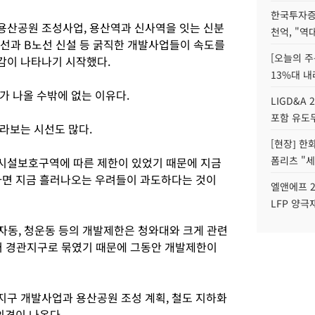
한국투자증
용산공원 조성사업, 용산역과 신사역을 잇는 신분
천억, "역
노선과 B노선 신설 등 굵직한 개발사업들이 속도를
[오늘의 주
감이 나타나기 시작했다.
13%대 내
가 나올 수밖에 없는 이유다.
LIGD&A 
포함 유도무
라보는 시선도 많다.
[현장] 한
폼리츠 "세
시설보호구역에 따른 제한이 있었기 때문에 지금
하면 지금 흘러나오는 우려들이 과도하다는 것이
엘앤에프 2
LFP 양극
자동, 청운동 등의 개발제한은 청와대와 크게 관련
있어 경관지구로 묶였기 때문에 그동안 개발제한이
구 개발사업과 용산공원 조성 계획, 철도 지하화
의견이 나온다.