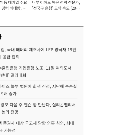
성 등 대기업 주요
내부 이해도 높은 전략 전문가,
 경력 베테랑, 신
'전국구 은행' 도약 속도 [2026
'초집중' 영업정지
년]
[2026년]
사
, 국내 배터리 제조사에 LFP 양극재 19만
기 공급 합의
수출입은행 기업은행 노조, 11일 여의도서
 반대' 결의대회
차이즈 놀부 법원에 회생 신청, 지난해 순손실
 9배 증가
구광모 다음 주 젠슨 황 만난다, 실리콘밸리서
' 논의 전망
 증권사 대상 국고채 담합 의혹 심의, 최대
금 가능성