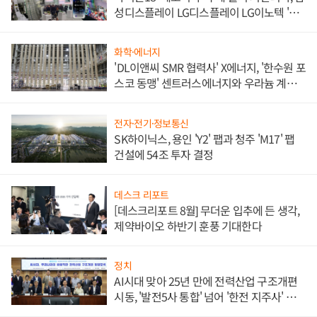
성디스플레이 LG디스플레이 LG이노텍 '탈
애플' 수익 다각화 속도
화학·에너지
'DL이앤씨 SMR 협력사' X에너지, '한수원 포
스코 동맹' 센트러스에너지와 우라늄 계약
체결
전자·전기·정보통신
SK하이닉스, 용인 'Y2' 팹과 청주 'M17' 팹
건설에 54조 투자 결정
데스크 리포트
[데스크리포트 8월] 무더운 입추에 든 생각,
제약바이오 하반기 훈풍 기대한다
정치
AI시대 맞아 25년 만에 전력산업 구조개편
시동, '발전5사 통합' 넘어 '한전 지주사' 재편
론도