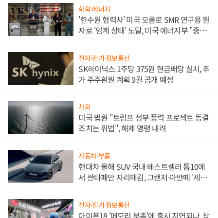
화학·에너지
'한수원 협력사' 미국 오클로 SMR 연구용 원
자로 '임계 상태' 도달, 미국 에너지부 "중요
한 이정표"
전자·전기·정보통신
SK하이닉스 1주당 375원 현금배당 실시, 추
가 주주환원 계획 9월 공개 예정
사회
미국 법원 "트럼프 정부 풍력 프로젝트 동결
조치는 위법", 해제 명령 내려
자동차·부품
현대차 올해 SUV 국내 베스트셀러 톱10에
서 싼타페만 자리매김, 그랜저·아반떼 '세단
쌍끌이'로 내수 방어
전자·전기·정보통신
아이폰18 '메모리 부족'에 출시 지연되나, 삼