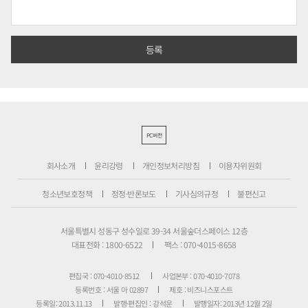
PC버전
회사소개
윤리강령
개인정보처리방침
이용자위원회
청소년보호정책
정정·반론보도
기사심의규정
불편신고
서울특별시 성동구 성수일로 39-34 서울숲더스페이스 12층
대표전화 : 1800-6522
팩스 : 070-4015-8658
편집국 : 070-4010-8512
사업본부 : 070-4010-7078
등록번호 : 서울 아 02897
제호 : 비즈니스포스트
등록일: 2013.11.13
발행·편집인 : 강석운
발행일자: 2013년 12월 2일