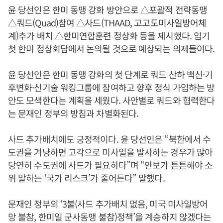
윤 당선인은 한미 동맹 강화 방안으로 △포괄적 전략동맹
△쿼드(Quad)참여 △사드(THAAD, 고고도미사일방어체
계)추가 배치 △한미연합훈련 정상화 등을 제시했다. 임기
첫 한미 정상회담에서 논의될 것으로 예상되는 의제들이다.
윤 당선인은 한미 동맹 강화의 첫 단계로 쿼드 산하 백신·기
후변화·신기술 워킹그룹에 참여하고 향후 정식 가입하는 방
안도 모색한다는 계획을 세웠다. 사안별로 쿼드와 협력한다
는 문재인 정부의 방침과 차별화된다.
사드 추가배치에도 긍정적이다. 윤 당선인은 “북한에서 수
도권을 겨냥하면 고각으로 미사일을 발사하는 경우가 많아
당연히 수도권에 사드가 필요하다”며 “안보가 튼튼해야 소
위 말하는 ‘국가 리스크’가 줄어든다” 말했다.
문재인 정부의 ‘3불(사드 추가배치 없음, 미국 미사일방어
망 불참, 한미일 군사동맹 불참)정책’을 계승하지 않겠다는