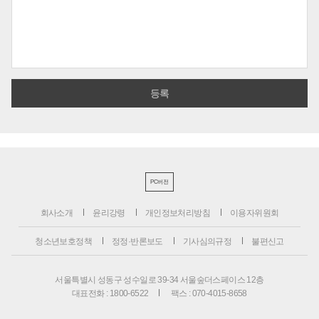
PC버전
회사소개
윤리강령
개인정보처리방침
이용자위원회
청소년보호정책
정정·반론보도
기사심의규정
불편신고
서울특별시 성동구 성수일로 39-34 서울숲더스페이스 12층
대표전화 : 1800-6522
팩스 : 070-4015-8658