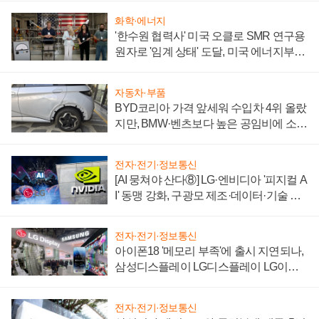
화학·에너지
'한수원 협력사' 미국 오클로 SMR 연구용
원자로 '임계 상태' 도달, 미국 에너지부
"중요한 이정표"
자동차·부품
BYD코리아 가격 앞세워 수입차 4위 올랐
지만, BMW·벤츠보다 높은 공임비에 소비
자 불만 폭발
전자·전기·정보통신
[AI 뭉쳐야 산다⑧] LG·엔비디아 '피지컬 A
I' 동맹 강화, 구광모 제조·데이터·기술 결
집해 종합 로보틱스 기업으로
전자·전기·정보통신
아이폰18 '메모리 부족'에 출시 지연되나,
삼성디스플레이 LG디스플레이 LG이노
텍 '탈애플' 수익 다각화 속도
전자·전기·정보통신