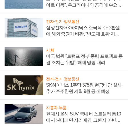
아로 이동", 우크라이나의 공격에 수요 늘
어
전자·전기·정보통신
삼성전자 SK하이닉스 소극적 주주환원
에 해외 증권가 비판, "반도체 호황 지속
성 의문"
사회
미국 법원 "트럼프 정부 풍력 프로젝트 동
결 조치는 위법", 해제 명령 내려
전자·전기·정보통신
SK하이닉스 1주당 375원 현금배당 실시,
추가 주주환원 계획 9월 공개 예정
자동차·부품
현대차 올해 SUV 국내 베스트셀러 톱10
에서 싼타페만 자리매김, 그랜저·아반떼
'세단 쌍끌이'로 내수 방어