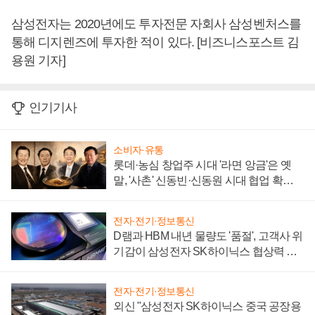
삼성전자는 2020년에도 투자전문 자회사 삼성벤처스를
통해 디지렌즈에 투자한 적이 있다. [비즈니스포스트 김
용원 기자]
인기기사
소비자·유통
롯데·농심 창업주 시대 '라면 앙금'은 옛
말, '사촌' 신동빈·신동원 시대 협업 확대
일로
전자·전기·정보통신
D램과 HBM 내년 물량도 '품절', 고객사 위
기감이 삼성전자 SK하이닉스 협상력 더
키워
전자·전기·정보통신
외신 "삼성전자 SK하이닉스 중국 공장용