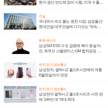
현지 생산 반도체 장비 시험, 미국 수출통
제 대비"
건설
국내외서 속도 붙는 원전 사업, 삼성물산·
현대건설·대우건설에 다가오는 '약속의
시간'
화학·에너지
삼성SDI ESS 수요 급증에 북미 증설 타
진, 최주선 스텔란티스·GM 합작공장 건
설 재추진하나
전자·전기·정보통신
삼성전자, 갤럭시Z 폴드8 사전예약 개통
8월31일까지 연장
전자·전기·정보통신
삼성전자 갤럭시 Z 폴드8 시리즈 사전 판
매 '144만 대' 역대 최대