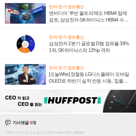
전자·전기·정보통신
엔비디아 '루빈 울트라'에도 HBM4 탑재
검토, 삼성전자·SK하이닉스 HBM4 수율
에 주도권 갈린다
전자·전기·정보통신
삼성전자 2분기 글로벌 D램 점유율 39%
1위, SK하이닉스와 13%p 격차
전자·전기·정보통신
[오늘Who] 정철동 LG디스플레이 모바일
OLED로 하반기 실적 반등 시동, '칩플레
이션'에 가격 인하 압박은 부담
기사댓글
0
개
200자까지 쓰실 수 있습니다. (현재 0 byte / 최대 400byte)