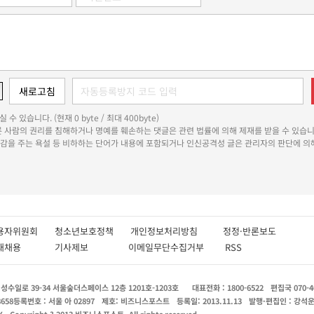
 수 있습니다. (현재 0 byte / 최대 400byte)
다른 사람의 권리를 침해하거나 명예를 훼손하는 댓글은 관련 법률에 의해 제재를 받을 수 있습니
쾌감을 주는 욕설 등 비하하는 단어가 내용에 포함되거나 인신공격성 글은 관리자의 판단에 의해
용자위원회
청소년보호정책
개인정보처리방침
정정·반론보도
인재채용
기사제보
이메일무단수집거부
RSS
수일로 39-34 서울숲더스페이스 12층 1201호-1203호
대표전화 : 1800-6522
편집국 070-4
8658
등록번호 : 서울 아 02897
제호: 비즈니스포스트
등록일: 2013.11.13
발행·편집인 : 강석
X
Copyright ? 2013 비즈니스포스트. All rights reserved.