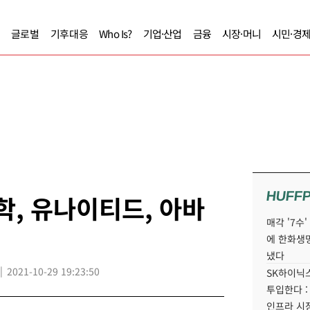
글로벌
기후대응
Who Is?
기업·산업
금융
시장·머니
시민·경
HUFF
학, 유나이티드, 아바
매각 '7수
에 한화생
냈다
2021-10-29 19:23:50
SK하이닉스
투입한다 :
인프라 시