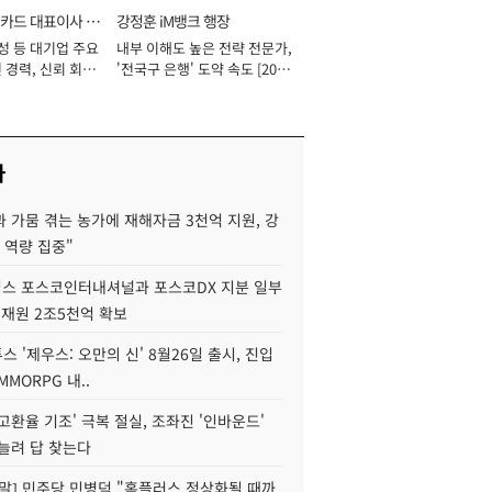
카드 대표이사 사
강정훈 iM뱅크 행장
성 등 대기업 주요
내부 이해도 높은 전략 전문가,
 경력, 신뢰 회복
'전국구 은행' 도약 속도 [2026
[2026년]
년]
사
 가뭄 겪는 농가에 재해자금 3천억 지원, 강
 역량 집중"
스 포스코인터내셔널과 포스코DX 지분 일부
 재원 2조5천억 확보
투스 '제우스: 오만의 신' 8월26일 출시, 진입
MMORPG 내..
고환율 기조' 극복 절실, 조좌진 '인바운드'
늘려 답 찾는다
정말] 민주당 민병덕 "홈플러스 정상화될 때까