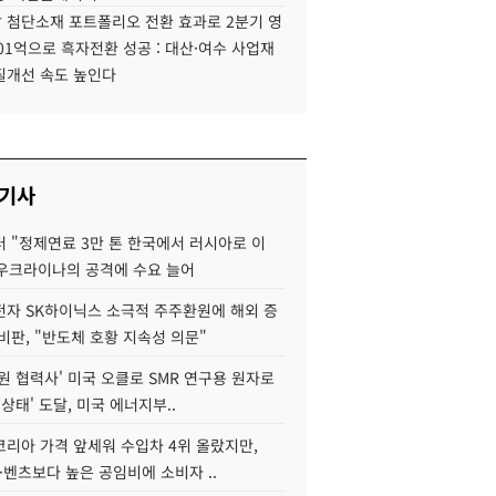
 첨단소재 포트폴리오 전환 효과로 2분기 영
01억으로 흑자전환 성공 : 대산·여수 사업재
질개선 속도 높인다
 기사
 "정제연료 3만 톤 한국에서 러시아로 이
 우크라이나의 공격에 수요 늘어
자 SK하이닉스 소극적 주주환원에 해외 증
비판, "반도체 호황 지속성 의문"
원 협력사' 미국 오클로 SMR 연구용 원자로
 상태' 도달, 미국 에너지부..
코리아 가격 앞세워 수입차 4위 올랐지만,
·벤츠보다 높은 공임비에 소비자 ..