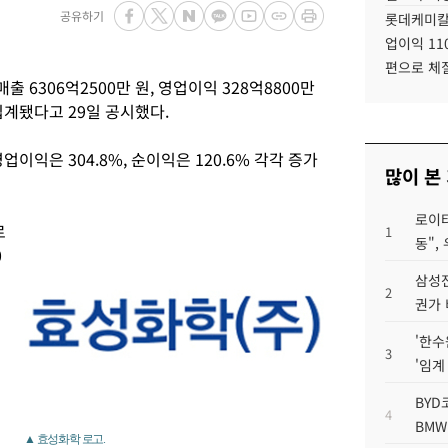
공유하기
롯데케미칼
업이익 11
편으로 체
 6306억2500만 원, 영업이익 328억8800만
정집계됐다고 29일 공시했다.
영업이익은 304.8%, 순이익은 120.6% 각각 증가
많이 본
로이터
로
1
동",
0
삼성전
2
권가 
'한수
3
'임계
BYD
4
BMW
▲ 효성화학 로고.