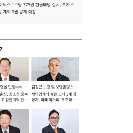
이닉스 1주당 375원 현금배당 실시, 추가 주
 계획 9월 공개 예정
?
통령실 민정수석비
김정균 보령 및 보령홀딩스 대
 출신, 공소청·중수
제약업계의 젊은 오너 3세 경
표이사 사장
두고 검찰개혁 완수
영자, 미래 먹거리 '우주와 헬
년]
스케어' 공들여 [2026년]