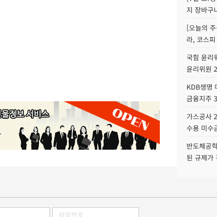
지 장바구
[오늘의 주
라, 코스피
국힘 윤리위
윤리위원 
KDB생명
금융지주 
가스공사 2
수용 미수금
반도체공학
된 규제가 