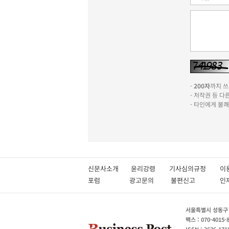
-
200자
까지 쓰실
- 저작권 등 
- 타인에게 불
신문사소개
윤리강령
기사심의규정
이
포럼
광고문의
불편신고
서울특별시 성동구 성
팩스 : 070-4015-
ISSN : 2636-171