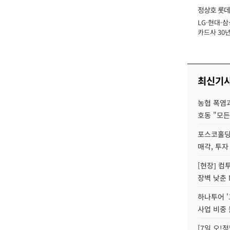
정상호 롯데
LG·현대·삼
장
카드사 30년
에 '초집중' 
최신기
농협 폭염과
호동 "모든
포스코홀딩
매각, 투자
[현장] 컴
장벽 낮춘 
하나투어 '
사업 비중 
[7일 오!