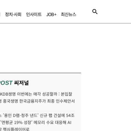
제
정치·사회
인사이트
JOB+
최신뉴스
씨저널
POST
' KDB생명 이번에는 매각 성공할까 : 본입찰
명 흥국생명 한국금융지주가 최종 인수제안서
 '용인 D램-청주 낸드' 신규 팹 건설에 54조
 '연평균 19% 성장' 메모리 수요 대응해 AI
장 핵심플레이어로