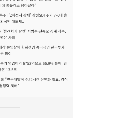
니에 홈플러스 담아달라"
목주] '2차전지 강세' 삼성SDI 주가 7%대 올
 외국인 매도세..
 '돌려차기 발언' 서범수·진종오 징계 착수,
2명은 사퇴
 매각 본입찰에 한화생명 흥국생명 한국투자
3곳 참여
분기 영업이익 6753억으로 66.9% 늘어, 민
은 13.5조
회 "연구개발직 주52시간 유연화 필요, 경직
경쟁력 저해"