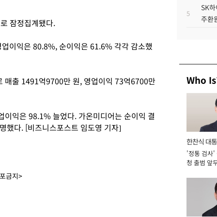
SK하
5
주환원
것으로 잠정집계됐다.
영업이익은 80.8%, 순이익은 61.6% 각각 감소했
Who Is
매출 1491억9700만 원, 영업이익 73억6700만
영업이익은 98.1% 늘었다. 가온미디어는 순이익 결
명했다. [비즈니스포스트 임도영 기자]
한찬식 대
'정통 검사'
서관
청 출범 앞
맡아 [2026
배포금지>