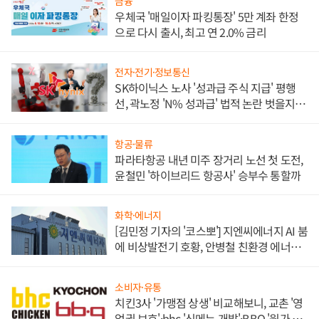
금융
우체국 '매일이자 파킹통장' 5만 계좌 한정
으로 다시 출시, 최고 연 2.0% 금리
전자·전기·정보통신
SK하이닉스 노사 '성과급 주식 지급' 평행
선, 곽노정 'N% 성과급' 법적 논란 벗을지 주
목
항공·물류
파라타항공 내년 미주 장거리 노선 첫 도전,
윤철민 '하이브리드 항공사' 승부수 통할까
화학·에너지
[김민정 기자의 '코스뽀'] 지엔씨에너지 AI 붐
에 비상발전기 호황, 안병철 친환경 에너지
발전전문기업 향한다
소비자·유통
치킨3사 '가맹점 상생' 비교해보니, 교촌 '영
업권 보호'·bhc '신메뉴 개발'·BBQ '원가 부