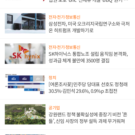
담'
전자·전기·정보통신
삼성전자, 미국 오크리지국립연구소와 극저
온 히트펌프 개발하기로
전자·전기·정보통신
SK하이닉스 통합노조 설립 움직임 본격화,
성과급 체계 불만에 3500명 결집
정치
[여론조사꽃] 민주당 당대표 선호도 정청래
30.5%·김민석 29.6%, 0.9%p 초접전
공기업
강원랜드 정책 불확실성에 중장기 비전 '흔
들', 신임 사장의 정부 설득 과제 무거워져