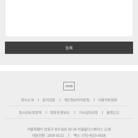
PC버전
회사소개
윤리강령
개인정보처리방침
이용자위원회
청소년보호정책
정정·반론보도
기사심의규정
불편신고
서울특별시 성동구 성수일로 39-34 서울숲더스페이스 12층
대표전화 : 1800-6522
팩스 : 070-4015-8658