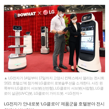
▲ LG전자가 14일부터 17일까지 고양시 킨텍스에서 열리는 전시회
‘2021 호텔쇼’에 참가해 LG클로이 로봇솔루션을 소개한다. 사진 왼
쪽부터 LG클로이 서브봇(선반형), LG클로이 서브봇(서랍형), LG클
로이 살균(UV-C)봇, LG클로이 가이드봇. < LG전자 >
LG전자가 안내로봇 ‘LG클로이’ 제품군을 호텔분야 전시