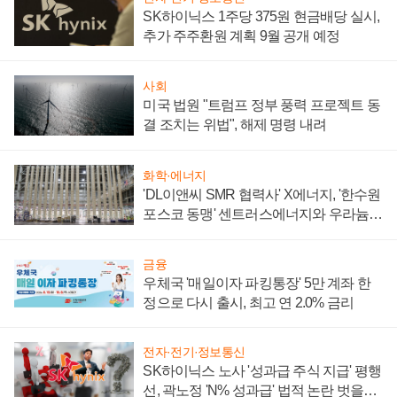
SK하이닉스 1주당 375원 현금배당 실시,
추가 주주환원 계획 9월 공개 예정
사회
미국 법원 "트럼프 정부 풍력 프로젝트 동
결 조치는 위법", 해제 명령 내려
화학·에너지
'DL이앤씨 SMR 협력사' X에너지, '한수원
포스코 동맹' 센트러스에너지와 우라늄
계약 체결
금융
우체국 '매일이자 파킹통장' 5만 계좌 한
정으로 다시 출시, 최고 연 2.0% 금리
전자·전기·정보통신
SK하이닉스 노사 '성과급 주식 지급' 평행
선, 곽노정 'N% 성과급' 법적 논란 벗을지