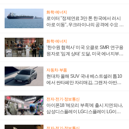
화학·에너지
로이터 "정제연료 3만 톤 한국에서 러시
아로 이동", 우크라이나의 공격에 수요 늘
어
화학·에너지
'한수원 협력사' 미국 오클로 SMR 연구용
원자로 '임계 상태' 도달, 미국 에너지부
"중요한 이정표"
자동차·부품
현대차 올해 SUV 국내 베스트셀러 톱10
에서 싼타페만 자리매김, 그랜저·아반떼
'세단 쌍끌이'로 내수 방어
전자·전기·정보통신
아이폰18 '메모리 부족'에 출시 지연되나,
삼성디스플레이 LG디스플레이 LG이노
텍 '탈애플' 수익 다각화 속도
전자·전기·정보통신