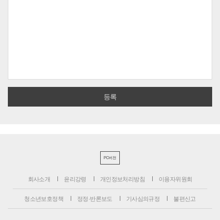
PC버전
회사소개
윤리강령
개인정보처리방침
이용자위원회
청소년보호정책
정정·반론보도
기사심의규정
불편신고