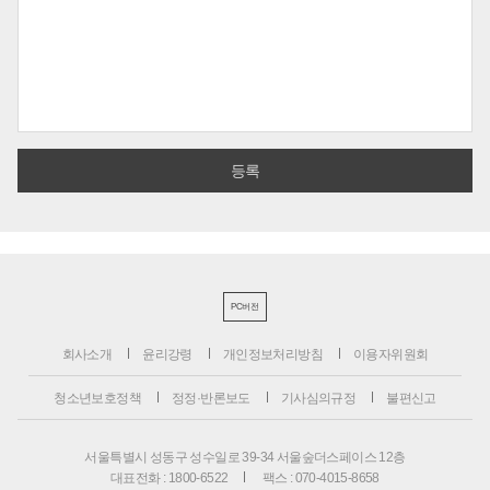
PC버전
회사소개
윤리강령
개인정보처리방침
이용자위원회
청소년보호정책
정정·반론보도
기사심의규정
불편신고
서울특별시 성동구 성수일로 39-34 서울숲더스페이스 12층
대표전화 : 1800-6522
팩스 : 070-4015-8658