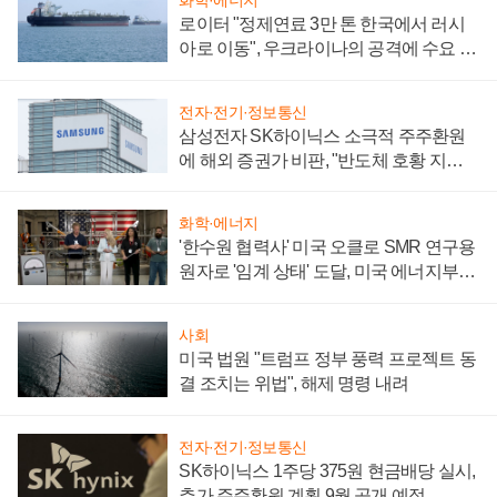
로이터 "정제연료 3만 톤 한국에서 러시
아로 이동", 우크라이나의 공격에 수요 늘
어
전자·전기·정보통신
삼성전자 SK하이닉스 소극적 주주환원
에 해외 증권가 비판, "반도체 호황 지속
성 의문"
화학·에너지
'한수원 협력사' 미국 오클로 SMR 연구용
원자로 '임계 상태' 도달, 미국 에너지부
"중요한 이정표"
사회
미국 법원 "트럼프 정부 풍력 프로젝트 동
결 조치는 위법", 해제 명령 내려
전자·전기·정보통신
SK하이닉스 1주당 375원 현금배당 실시,
추가 주주환원 계획 9월 공개 예정