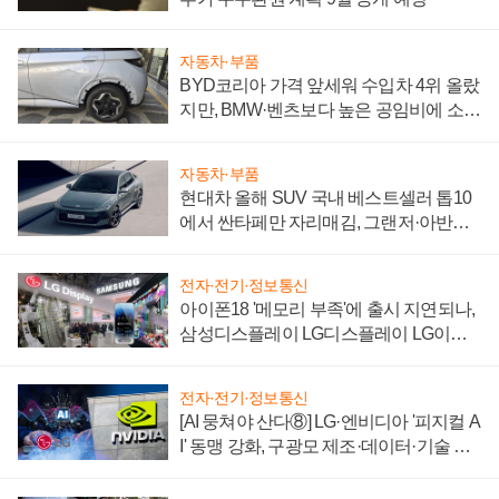
자동차·부품
BYD코리아 가격 앞세워 수입차 4위 올랐
지만, BMW·벤츠보다 높은 공임비에 소비
자 불만 폭발
자동차·부품
현대차 올해 SUV 국내 베스트셀러 톱10
에서 싼타페만 자리매김, 그랜저·아반떼
'세단 쌍끌이'로 내수 방어
전자·전기·정보통신
아이폰18 '메모리 부족'에 출시 지연되나,
삼성디스플레이 LG디스플레이 LG이노
텍 '탈애플' 수익 다각화 속도
전자·전기·정보통신
[AI 뭉쳐야 산다⑧] LG·엔비디아 '피지컬 A
I' 동맹 강화, 구광모 제조·데이터·기술 결
집해 종합 로보틱스 기업으로