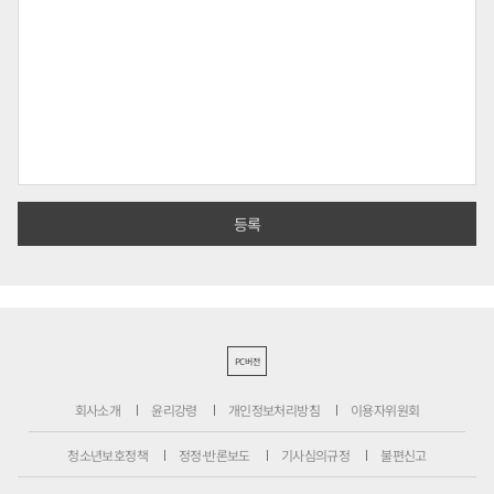
PC버전
회사소개
윤리강령
개인정보처리방침
이용자위원회
청소년보호정책
정정·반론보도
기사심의규정
불편신고