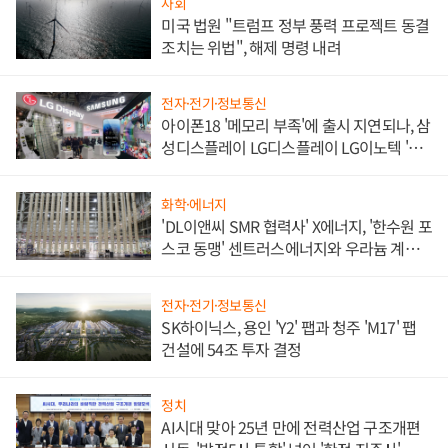
사회
미국 법원 "트럼프 정부 풍력 프로젝트 동결
조치는 위법", 해제 명령 내려
전자·전기·정보통신
아이폰18 '메모리 부족'에 출시 지연되나, 삼
성디스플레이 LG디스플레이 LG이노텍 '탈
애플' 수익 다각화 속도
화학·에너지
'DL이앤씨 SMR 협력사' X에너지, '한수원 포
스코 동맹' 센트러스에너지와 우라늄 계약
체결
전자·전기·정보통신
SK하이닉스, 용인 'Y2' 팹과 청주 'M17' 팹
건설에 54조 투자 결정
정치
AI시대 맞아 25년 만에 전력산업 구조개편