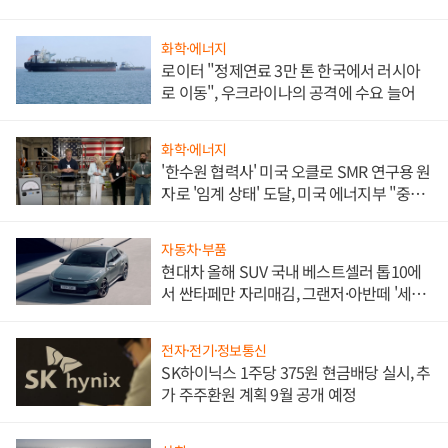
화학·에너지
로이터 "정제연료 3만 톤 한국에서 러시아
로 이동", 우크라이나의 공격에 수요 늘어
화학·에너지
'한수원 협력사' 미국 오클로 SMR 연구용 원
자로 '임계 상태' 도달, 미국 에너지부 "중요
한 이정표"
자동차·부품
현대차 올해 SUV 국내 베스트셀러 톱10에
서 싼타페만 자리매김, 그랜저·아반떼 '세단
쌍끌이'로 내수 방어
전자·전기·정보통신
SK하이닉스 1주당 375원 현금배당 실시, 추
가 주주환원 계획 9월 공개 예정