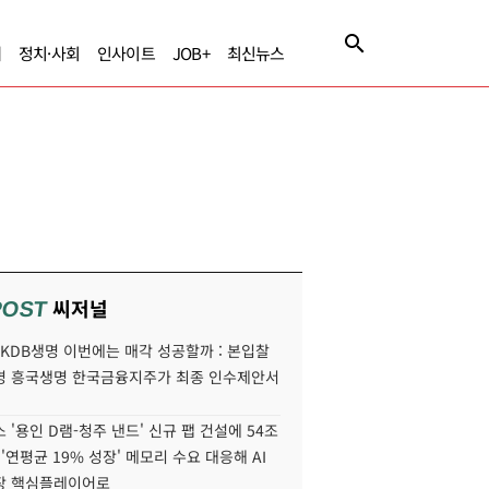
제
정치·사회
인사이트
JOB+
최신뉴스
씨저널
POST
' KDB생명 이번에는 매각 성공할까 : 본입찰
명 흥국생명 한국금융지주가 최종 인수제안서
 '용인 D램-청주 낸드' 신규 팹 건설에 54조
 '연평균 19% 성장' 메모리 수요 대응해 AI
장 핵심플레이어로