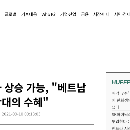
글로벌
기후대응
Who Is?
기업·산업
금융
시장·머니
시민·경
HUFF
 상승 가능, "베트남
매각 '7수
확대의 수혜"
에 한화생
냈다
2021-09-10 09:13:03
SK하이닉스
투입한다 :
인프라 시