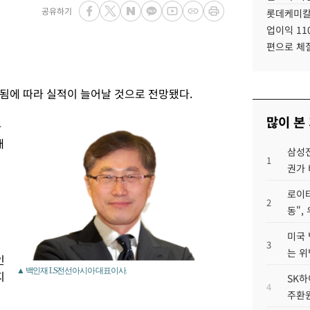
공유하기
롯데케미칼
업이익 11
편으로 체
됨에 따라 실적이 늘어날 것으로 전망됐다.
많이 본
아
매
삼성전
1
권가 
로이터
2
동",
미국 
3
는 위
인
▲ 백인재 LS전선아시아 대표이사.
지
SK하
4
주환원