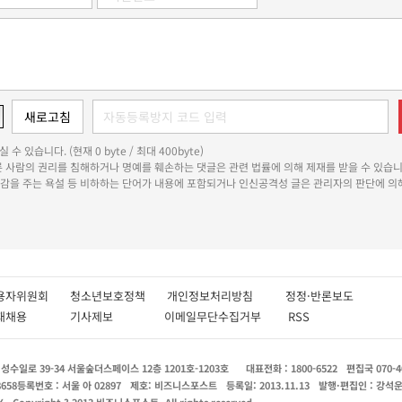
 수 있습니다. (현재 0 byte / 최대 400byte)
다른 사람의 권리를 침해하거나 명예를 훼손하는 댓글은 관련 법률에 의해 제재를 받을 수 있습니
쾌감을 주는 욕설 등 비하하는 단어가 내용에 포함되거나 인신공격성 글은 관리자의 판단에 의해
용자위원회
청소년보호정책
개인정보처리방침
정정·반론보도
인재채용
기사제보
이메일무단수집거부
RSS
수일로 39-34 서울숲더스페이스 12층 1201호-1203호
대표전화 : 1800-6522
편집국 070-4
8658
등록번호 : 서울 아 02897
제호: 비즈니스포스트
등록일: 2013.11.13
발행·편집인 : 강석
X
Copyright ? 2013 비즈니스포스트. All rights reserved.