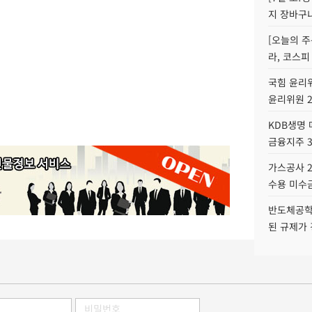
지 장바구
[오늘의 주
라, 코스피
국힘 윤리위
윤리위원 
KDB생명
금융지주 
가스공사 2
수용 미수금
반도체공학
된 규제가 