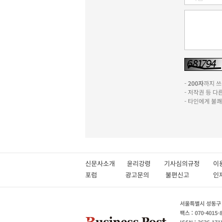
-
200자
까지 쓰실
- 저작권 등 
- 타인에게 불
신문사소개
윤리강령
기사심의규정
이
포럼
광고문의
불편신고
서울특별시 성동구 성
팩스 : 070-4015-
ISSN : 2636-171