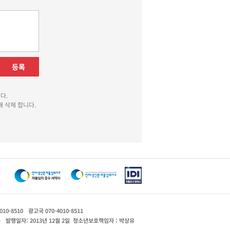
등록
다.
 삭제 합니다.
010-8510
광고국 070-4010-8511
운
발행일자: 2013년 12월 2일
청소년보호책임자 : 박상유