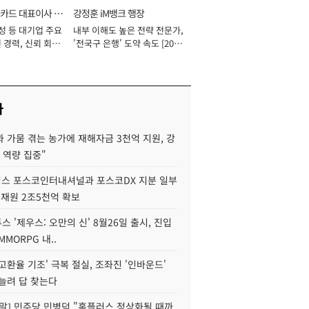
카드 대표이사 사
강정훈 iM뱅크 행장
성 등 대기업 주요
내부 이해도 높은 전략 전문가,
 경력, 신뢰 회복
'전국구 은행' 도약 속도 [2026
[2026년]
년]
사
 가뭄 겪는 농가에 재해자금 3천억 지원, 강
 역량 집중"
스 포스코인터내셔널과 포스코DX 지분 일부
 재원 2조5천억 확보
투스 '제우스: 오만의 신' 8월26일 출시, 진입
MMORPG 내..
고환율 기조' 극복 절실, 조좌진 '인바운드'
늘려 답 찾는다
정말] 민주당 민병덕 "홈플러스 정상화될 때까