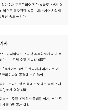
 첨단소재 포트폴리오 전환 효과로 2분기 영
01억으로 흑자전환 성공 : 대산·여수 사업재
질개선 속도 높인다
 기사
자 SK하이닉스 소극적 주주환원에 해외 증
비판, "반도체 호황 지속성 의문"
 "정제연료 3만 톤 한국에서 러시아로 이
 우크라이나의 공격에 수요 늘어
법원 "트럼프 정부 풍력 프로젝트 동결 조치
법", 해제 명령 내려
이닉스 1주당 375원 현금배당 실시, 추가 주
 계획 9월 공개 예정