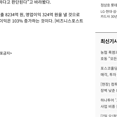
하다고 판단된다”고 바라봤다.
정상호 롯데
LG·현대·삼
장
 8234억 원, 영업이익 324억 원을 낼 것으로
카드사 30년
업이익은 103% 증가하는 것이다. [비즈니스포스트
에 '초집중' 
최신기
농협 폭염과
배포금지>
호동 "모든
포스코홀딩
매각, 투자
[현장] 컴
장벽 낮춘 
하나투어 '
사업 비중 
[7일 오!