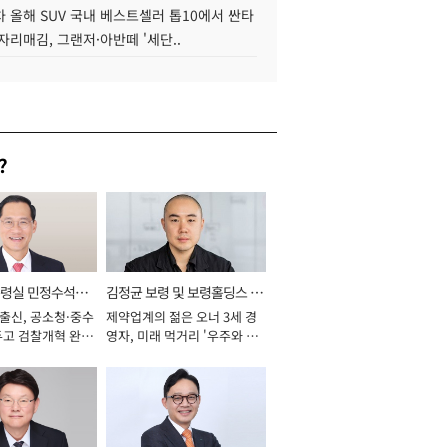
 올해 SUV 국내 베스트셀러 톱10에서 싼타
자리매김, 그랜저·아반떼 '세단..
?
통령실 민정수석비
김정균 보령 및 보령홀딩스 대
 출신, 공소청·중수
제약업계의 젊은 오너 3세 경
표이사 사장
두고 검찰개혁 완수
영자, 미래 먹거리 '우주와 헬
년]
스케어' 공들여 [2026년]