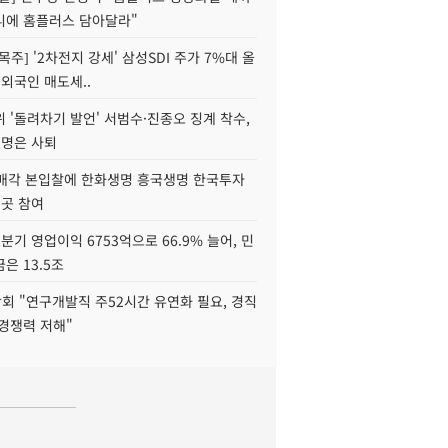
니에 홈플러스 담아달라"
목주] '2차전지 강세' 삼성SDI 주가 7%대 올
 외국인 매도세..
 '돌려차기 발언' 서범수·진종오 징계 착수,
2명은 사퇴
 매각 본입찰에 한화생명 흥국생명 한국투자
3곳 참여
분기 영업이익 6753억으로 66.9% 늘어, 민
은 13.5조
회 "연구개발직 주52시간 유연화 필요, 경직
경쟁력 저해"