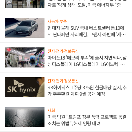
자로 '임계 상태' 도달, 미국 에너지부 "중요
한 이정표"
자동차·부품
현대차 올해 SUV 국내 베스트셀러 톱10에
서 싼타페만 자리매김, 그랜저·아반떼 '세단
쌍끌이'로 내수 방어
전자·전기·정보통신
아이폰18 '메모리 부족'에 출시 지연되나, 삼
성디스플레이 LG디스플레이 LG이노텍 '탈
애플' 수익 다각화 속도
전자·전기·정보통신
SK하이닉스 1주당 375원 현금배당 실시, 추
가 주주환원 계획 9월 공개 예정
사회
미국 법원 "트럼프 정부 풍력 프로젝트 동결
조치는 위법", 해제 명령 내려