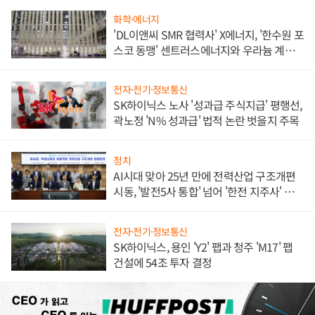
화학·에너지
'DL이앤씨 SMR 협력사' X에너지, '한수원 포
스코 동맹' 센트러스에너지와 우라늄 계약
체결
전자·전기·정보통신
SK하이닉스 노사 '성과급 주식지급' 평행선,
곽노정 'N% 성과급' 법적 논란 벗을지 주목
정치
AI시대 맞아 25년 만에 전력산업 구조개편
시동, '발전5사 통합' 넘어 '한전 지주사' 재편
론도
전자·전기·정보통신
SK하이닉스, 용인 'Y2' 팹과 청주 'M17' 팹
건설에 54조 투자 결정