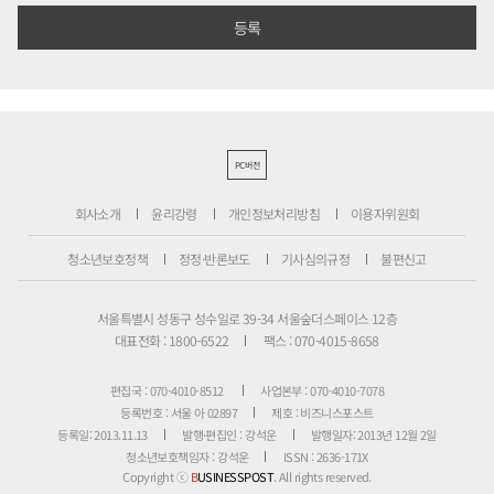
PC버전
회사소개
윤리강령
개인정보처리방침
이용자위원회
청소년보호정책
정정·반론보도
기사심의규정
불편신고
서울특별시 성동구 성수일로 39-34 서울숲더스페이스 12층
대표전화 : 1800-6522
팩스 : 070-4015-8658
편집국 : 070-4010-8512
사업본부 : 070-4010-7078
등록번호 : 서울 아 02897
제호 : 비즈니스포스트
등록일: 2013.11.13
발행·편집인 : 강석운
발행일자: 2013년 12월 2일
청소년보호책임자 : 강석운
ISSN : 2636-171X
Copyright ⓒ
B
USINESSPOST
. All rights reserved.