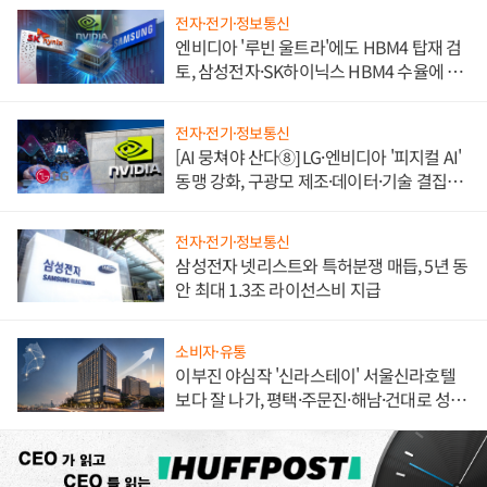
전자·전기·정보통신
엔비디아 '루빈 울트라'에도 HBM4 탑재 검
토, 삼성전자·SK하이닉스 HBM4 수율에 주
도권 갈린다
전자·전기·정보통신
[AI 뭉쳐야 산다⑧] LG·엔비디아 '피지컬 AI'
동맹 강화, 구광모 제조·데이터·기술 결집
해 종합 로보틱스 기업으로
전자·전기·정보통신
삼성전자 넷리스트와 특허분쟁 매듭, 5년 동
안 최대 1.3조 라이선스비 지급
소비자·유통
이부진 야심작 '신라스테이' 서울신라호텔
보다 잘 나가, 평택·주문진·해남·건대로 성
장판 더 넓힌다