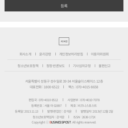
PC버전
회사소개
윤리강령
개인정보처리방침
이용자위원회
청소년보호정책
정정·반론보도
기사심의규정
불편신고
서울특별시 성동구 성수일로 39-34 서울숲더스페이스 12층
대표전화 : 1800-6522
팩스 : 070-4015-8658
편집국 : 070-4010-8512
사업본부 : 070-4010-7078
등록번호 : 서울 아 02897
제호 : 비즈니스포스트
등록일: 2013.11.13
발행·편집인 : 강석운
발행일자: 2013년 12월 2일
청소년보호책임자 : 강석운
ISSN : 2636-171X
Copyright ⓒ
B
USINESSPOST
. All rights reserved.