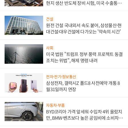
현지 생산 반도체 장비 시험, 미국 수출통제
대비"
건설
원전 건설 국내외서 속도 붙어, 삼성물산·현
대건설·대우건설에 다가오는 '약속의 시간'
사회
미국 법원 "트럼프 정부 풍력 프로젝트 동결
조치는 위법", 해제 명령 내려
전자·전기·정보통신
삼성전자, 갤럭시Z 폴드8 사전예약 개통 8
월31일까지 연장
자동차·부품
BYD코리아 가격 앞세워 수입차 4위 올랐지
만, BMW·벤츠보다 높은 공임비에 소비자
불만 폭발