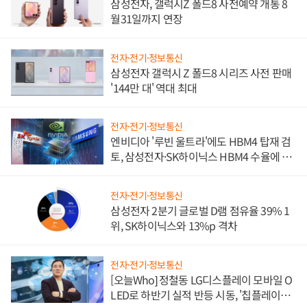
삼성전자, 갤럭시Z 폴드8 사전예약 개통 8
월31일까지 연장
전자·전기·정보통신
삼성전자 갤럭시 Z 폴드8 시리즈 사전 판매
'144만 대' 역대 최대
전자·전기·정보통신
엔비디아 '루빈 울트라'에도 HBM4 탑재 검
토, 삼성전자·SK하이닉스 HBM4 수율에 주
도권 갈린다
전자·전기·정보통신
삼성전자 2분기 글로벌 D램 점유율 39% 1
위, SK하이닉스와 13%p 격차
전자·전기·정보통신
[오늘Who] 정철동 LG디스플레이 모바일 O
LED로 하반기 실적 반등 시동, '칩플레이