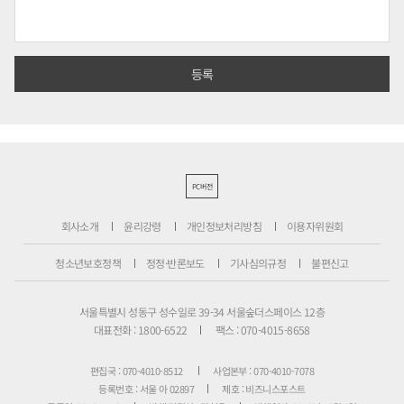
PC버전
회사소개
윤리강령
개인정보처리방침
이용자위원회
청소년보호정책
정정·반론보도
기사심의규정
불편신고
서울특별시 성동구 성수일로 39-34 서울숲더스페이스 12층
대표전화 : 1800-6522
팩스 : 070-4015-8658
편집국 : 070-4010-8512
사업본부 : 070-4010-7078
등록번호 : 서울 아 02897
제호 : 비즈니스포스트