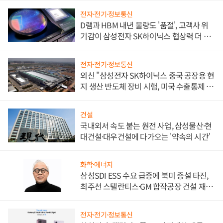
전자·전기·정보통신
D램과 HBM 내년 물량도 '품절', 고객사 위
기감이 삼성전자 SK하이닉스 협상력 더 키
워
전자·전기·정보통신
외신 "삼성전자 SK하이닉스 중국 공장용 현
지 생산 반도체 장비 시험, 미국 수출통제 대
비"
건설
국내외서 속도 붙는 원전 사업, 삼성물산·현
대건설·대우건설에 다가오는 '약속의 시간'
화학·에너지
삼성SDI ESS 수요 급증에 북미 증설 타진,
최주선 스텔란티스·GM 합작공장 건설 재추
진하나
전자·전기·정보통신