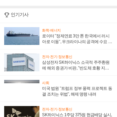
인기기사
화학·에너지
로이터 "정제연료 3만 톤 한국에서 러시
아로 이동", 우크라이나의 공격에 수요 늘
어
전자·전기·정보통신
삼성전자 SK하이닉스 소극적 주주환원
에 해외 증권가 비판, "반도체 호황 지속
성 의문"
사회
미국 법원 "트럼프 정부 풍력 프로젝트 동
결 조치는 위법", 해제 명령 내려
전자·전기·정보통신
SK하이닉스 1주당 375원 현금배당 실시,