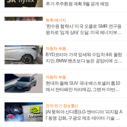
추가 주주환원 계획 9월 공개 예정
화학·에너지
'한수원 협력사' 미국 오클로 SMR 연구용
원자로 '임계 상태' 도달, 미국 에너지부
"중요한 이정표"
자동차·부품
BYD코리아 가격 앞세워 수입차 4위 올랐
지만, BMW·벤츠보다 높은 공임비에 소비
자 불만 폭발
자동차·부품
현대차 올해 SUV 국내 베스트셀러 톱10
에서 싼타페만 자리매김, 그랜저·아반떼
'세단 쌍끌이'로 내수 방어
전자·전기·정보통신
[AI 뭉쳐야 산다⑧] LG·엔비디아 '피지컬 A
I' 동맹 강화, 구광모 제조·데이터·기술 결
집해 종합 로보틱스 기업으로