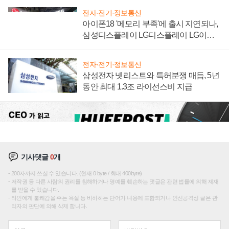
전자·전기·정보통신
아이폰18 '메모리 부족'에 출시 지연되나,
삼성디스플레이 LG디스플레이 LG이노
텍 '탈애플' 수익 다각화 속도
전자·전기·정보통신
삼성전자 넷리스트와 특허분쟁 매듭, 5년
동안 최대 1.3조 라이선스비 지급
기사댓글
0
개
200자까지 쓰실 수 있습니다. (현재 0 byte / 최대 400byte)
저작권 등 다른 사람의 권리를 침해하거나 명예를 훼손하는 댓글은 관련 법률에 의해 제재
를 받을 수 있습니다.
타인에게 불쾌감을 주는 욕설 등 비하하는 단어가 내용에 포함되거나 인신공격성 글은 관
리자의 판단에 의해 삭제 합니다.