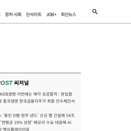
제
정치·사회
인사이트
JOB+
최신뉴스
씨저널
POST
' KDB생명 이번에는 매각 성공할까 : 본입찰
명 흥국생명 한국금융지주가 최종 인수제안서
 '용인 D램-청주 낸드' 신규 팹 건설에 54조
 '연평균 19% 성장' 메모리 수요 대응해 AI
장 핵심플레이어로