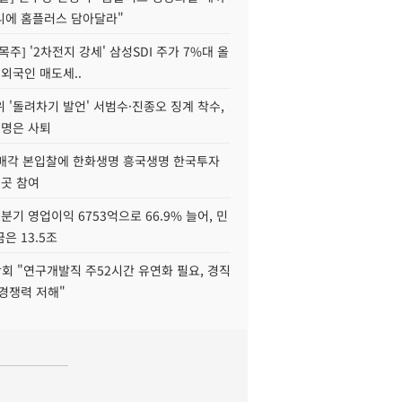
니에 홈플러스 담아달라"
목주] '2차전지 강세' 삼성SDI 주가 7%대 올
 외국인 매도세..
 '돌려차기 발언' 서범수·진종오 징계 착수,
2명은 사퇴
 매각 본입찰에 한화생명 흥국생명 한국투자
3곳 참여
분기 영업이익 6753억으로 66.9% 늘어, 민
은 13.5조
회 "연구개발직 주52시간 유연화 필요, 경직
경쟁력 저해"