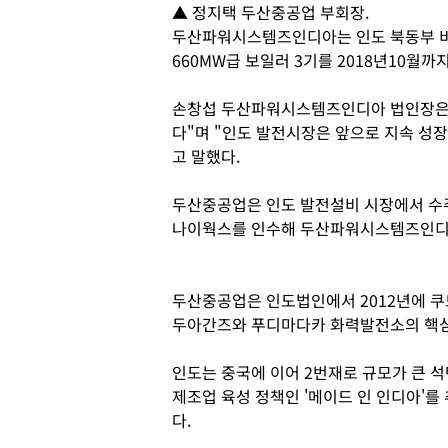
▲ 정지택 두산중공업 부회장.
두산파워시스템즈인디아는 인도 북동부 
660MW급 보일러 3기를 2018년10월까
손창섭 두산파워시스템즈인디아 법인장은 
다"며 "인도 발전시장은 앞으로 지속 성
고 말했다.
두산중공업은 인도 발전설비 시장에서 수주
나이웍스를 인수해 두산파워시스템즈인디
두산중공업은 인도법인에서 2012년에 쿠
두아간즈와 푸디마다카 화력발전소의 핵심
인도는 중국에 이어 2번재로 규모가 큰 
제조업 육성 정책인 '메이드 인 인디아'
다.