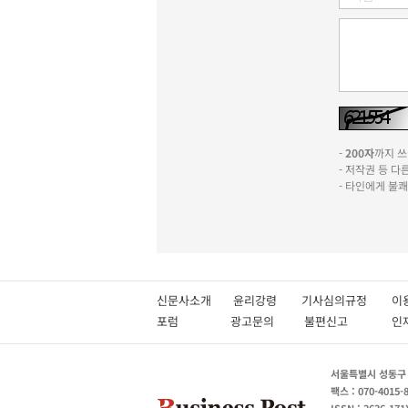
-
200자
까지 쓰실
- 저작권 등 
- 타인에게 불
신문사소개
윤리강령
기사심의규정
이
포럼
광고문의
불편신고
서울특별시 성동구 성
팩스 : 070-4015-
ISSN : 2636-171