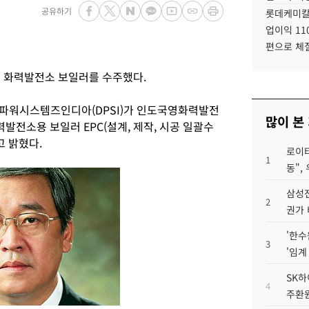
공유하기
롯데케미칼
업이익 11
편으로 체
의 화력발전소 보일러를 수주했다.
산파워시스템즈인디아(DPSI)가 인도국영화력발전
많이 본
화력발전소용 보일러 EPC(설계, 제작, 시공 일괄수
고 밝혔다.
로이터
1
동",
삼성전
2
권가 
'한수
3
'임계
SK하
4
주환원