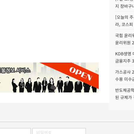
지 장바구
[오늘의 주
라, 코스피
국힘 윤리위
윤리위원 
KDB생명
금융지주 
가스공사 2
수용 미수금
반도체공학
된 규제가 