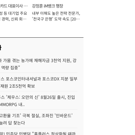
카드 대표이사 사
강정훈 iM뱅크 행장
성 등 대기업 주요
내부 이해도 높은 전략 전문가,
 경력, 신뢰 회복
'전국구 은행' 도약 속도 [2026
[2026년]
년]
사
 가뭄 겪는 농가에 재해자금 3천억 지원, 강
 역량 집중"
스 포스코인터내셔널과 포스코DX 지분 일부
 재원 2조5천억 확보
투스 '제우스: 오만의 신' 8월26일 출시, 진입
MMORPG 내..
고환율 기조' 극복 절실, 조좌진 '인바운드'
늘려 답 찾는다
정말] 민주당 민병덕 "홈플러스 정상화될 때까