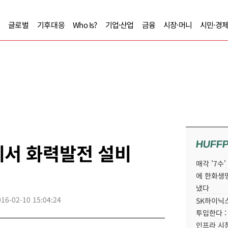
글로벌
기후대응
Who Is?
기업·산업
금융
시장·머니
시민·경
HUFF
에서 화력발전 설비
매각 '7수
에 한화생
냈다
016-02-10 15:04:24
SK하이닉스
투입한다 :
인프라 시