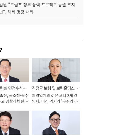
법원 "트럼프 정부 풍력 프로젝트 동결 조치
법", 해제 명령 내려
?
통령실 민정수석비
김정균 보령 및 보령홀딩스 대
 출신, 공소청·중수
제약업계의 젊은 오너 3세 경
표이사 사장
두고 검찰개혁 완수
영자, 미래 먹거리 '우주와 헬
년]
스케어' 공들여 [2026년]