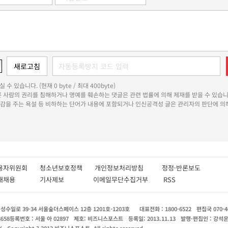
 수 있습니다. (현재 0 byte / 최대 400byte)
다른 사람의 권리를 침해하거나 명예를 훼손하는 댓글은 관련 법률에 의해 제재를 받을 수 있습니
쾌감을 주는 욕설 등 비하하는 단어가 내용에 포함되거나 인신공격성 글은 관리자의 판단에 의해
용자위원회
청소년보호정책
개인정보처리방침
정정·반론보도
인재채용
기사제보
이메일무단수집거부
RSS
수일로 39-34 서울숲더스페이스 12층 1201호-1203호
대표전화 : 1800-6522
편집국 070-4
8658
등록번호 : 서울 아 02897
제호: 비즈니스포스트
등록일: 2013.11.13
발행·편집인 : 강석
X
Copyright ? 2013 비즈니스포스트. All rights reserved.