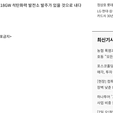
18GW 석탄화력 발전소 발주가 있을 것으로 내다
정상호 롯데
LG·현대·삼
장
카드사 30년
에 '초집중' 
배포금지>
최신기
농협 폭염과
호동 "모든
포스코홀딩
매각, 투자
[현장] 컴
장벽 낮춘 
하나투어 '
사업 비중 
[7일 오!