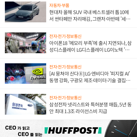
자동차·부품
현대차 올해 SUV 국내 베스트셀러 톱10에
서 싼타페만 자리매김, 그랜저·아반떼 '세단
쌍끌이'로 내수 방어
전자·전기·정보통신
아이폰18 '메모리 부족'에 출시 지연되나, 삼
성디스플레이 LG디스플레이 LG이노텍 '탈
애플' 수익 다각화 속도
전자·전기·정보통신
[AI 뭉쳐야 산다⑧] LG·엔비디아 '피지컬 AI'
동맹 강화, 구광모 제조·데이터·기술 결집
해 종합 로보틱스 기업으로
전자·전기·정보통신
삼성전자 넷리스트와 특허분쟁 매듭, 5년 동
안 최대 1.3조 라이선스비 지급