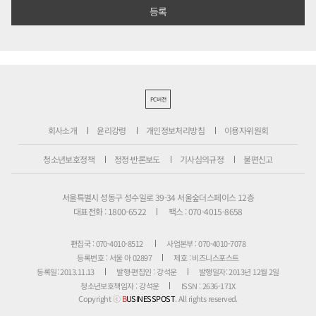
PC버전
회사소개
윤리강령
개인정보처리방침
이용자위원회
청소년보호정책
정정·반론보도
기사심의규정
불편신고
서울특별시 성동구 성수일로 39-34 서울숲더스페이스 12층
대표전화 : 1800-6522
팩스 : 070-4015-8658
편집국 : 070-4010-8512
사업본부 : 070-4010-7078
등록번호 : 서울 아 02897
제호 : 비즈니스포스트
등록일: 2013.11.13
발행·편집인 : 강석운
발행일자: 2013년 12월 2일
청소년보호책임자 : 강석운
ISSN : 2636-171X
Copyright ⓒ
B
USINESSPOST
. All rights reserved.