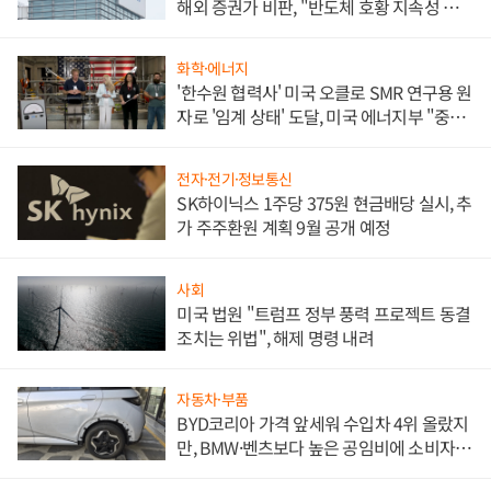
해외 증권가 비판, "반도체 호황 지속성 의
문"
화학·에너지
'한수원 협력사' 미국 오클로 SMR 연구용 원
자로 '임계 상태' 도달, 미국 에너지부 "중요
한 이정표"
전자·전기·정보통신
SK하이닉스 1주당 375원 현금배당 실시, 추
가 주주환원 계획 9월 공개 예정
사회
미국 법원 "트럼프 정부 풍력 프로젝트 동결
조치는 위법", 해제 명령 내려
자동차·부품
BYD코리아 가격 앞세워 수입차 4위 올랐지
만, BMW·벤츠보다 높은 공임비에 소비자
불만 폭발