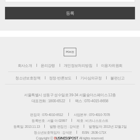
PC버전
회사소개
윤리강령
개인정보처리방침
이용자위원회
청소년보호정책
정정·반론보도
기사심의규정
불편신고
서울특별시 성동구 성수일로 39-34 서울숲더스페이스 12층
대표전화 : 1800-6522
팩스 : 070-4015-8658
편집국 : 070-4010-8512
사업본부 : 070-4010-7078
등록번호 : 서울 아 02897
제호 : 비즈니스포스트
등록일: 2013.11.13
발행·편집인 : 강석운
발행일자: 2013년 12월 2일
청소년보호책임자 : 강석운
ISSN : 2636-171X
Copyright ⓒ
B
USINESSPOST
. All rights reserved.