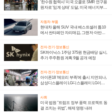
'한수원 협력사' 미국 오클로 SMR 연구용
원자로 '임계 상태' 도달, 미국 에너지부
"중요한 이정표"
자동차·부품
현대차 올해 SUV 국내 베스트셀러 톱10
에서 싼타페만 자리매김, 그랜저·아반떼
'세단 쌍끌이'로 내수 방어
전자·전기·정보통신
SK하이닉스 1주당 375원 현금배당 실시,
추가 주주환원 계획 9월 공개 예정
전자·전기·정보통신
아이폰18 '메모리 부족'에 출시 지연되나,
삼성디스플레이 LG디스플레이 LG이노
텍 '탈애플' 수익 다각화 속도
사회
미국 법원 "트럼프 정부 풍력 프로젝트 동
결 조치는 위법", 해제 명령 내려