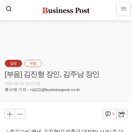
알림
부음
[부음] 김진형 장인, 김주남 장인
2021-02-25 20:27:52
류수재 기자 - rsj111@businesspost.co.kr
0
△최길수씨 별세, 김진형(프로축구 대전하나시티즌 단