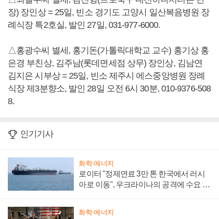
장) 장인상 = 25일, 빈소 경기도 고양시 일산복음병원 장
례식장 특2호실, 발인 27일, 031-977-6000.
△홍광수씨 별세, 홍기돈(가톨릭대학교 교수) 홍기상 홍
은경 부친상, 김주남(롯데면세점 상무) 장인상, 김남연
김지은 시부상 = 25일, 빈소 제주시 에스중앙병원 장례
식장 제3분향소, 발인 28일 오전 6시 30분, 010-9376-508
8.
인기기사
화학·에너지
로이터 "정제연료 3만 톤 한국에서 러시
아로 이동", 우크라이나의 공격에 수요 늘
어
화학·에너지