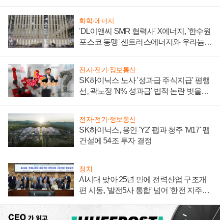
화학·에너지
'DL이앤씨 SMR 협력사' X에너지, '한수원
포스코 동맹' 센트러스에너지와 우라늄
계약 체결
전자·전기·정보통신
SK하이닉스 노사 '성과급 주식지급' 평행
선, 곽노정 'N% 성과급' 법적 논란 벗을지
주목
전자·전기·정보통신
SK하이닉스, 용인 'Y2' 팹과 청주 'M17' 팹
건설에 54조 투자 결정
정치
AI시대 맞아 25년 만에 전력산업 구조개
편 시동, '발전5사 통합' 넘어 '한전 지주사'
재편론도