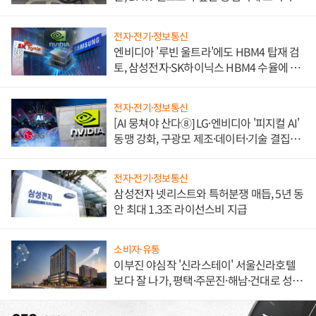
불만 폭발
전자·전기·정보통신
엔비디아 '루빈 울트라'에도 HBM4 탑재 검
토, 삼성전자·SK하이닉스 HBM4 수율에 주
도권 갈린다
전자·전기·정보통신
[AI 뭉쳐야 산다⑧] LG·엔비디아 '피지컬 AI'
동맹 강화, 구광모 제조·데이터·기술 결집
해 종합 로보틱스 기업으로
전자·전기·정보통신
삼성전자 넷리스트와 특허분쟁 매듭, 5년 동
안 최대 1.3조 라이선스비 지급
소비자·유통
이부진 야심작 '신라스테이' 서울신라호텔
보다 잘 나가, 평택·주문진·해남·건대로 성
장판 더 넓힌다