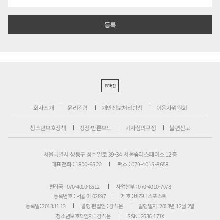
PC버전
회사소개
윤리강령
개인정보처리방침
이용자위원회
청소년보호정책
정정·반론보도
기사심의규정
불편신고
서울특별시 성동구 성수일로 39-34 서울숲더스페이스 12층
대표전화 : 1800-6522
팩스 : 070-4015-8658
편집국 : 070-4010-8512
사업본부 : 070-4010-7078
등록번호 : 서울 아 02897
제호 : 비즈니스포스트
등록일: 2013.11.13
발행·편집인 : 강석운
발행일자: 2013년 12월 2일
청소년보호책임자 : 강석운
ISSN : 2636-171X