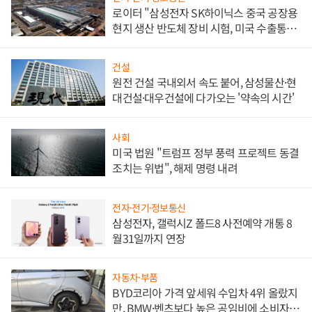
로이터 "삼성전자 SK하이닉스 중국 공장용
현지 생산 반도체 장비 시험, 미국 수출통제
대비"
건설
원전 건설 국내외서 속도 붙어, 삼성물산·현
대건설·대우건설에 다가오는 '약속의 시간'
사회
미국 법원 "트럼프 정부 풍력 프로젝트 동결
조치는 위법", 해제 명령 내려
전자·전기·정보통신
삼성전자, 갤럭시Z 폴드8 사전예약 개통 8
월31일까지 연장
자동차·부품
BYD코리아 가격 앞세워 수입차 4위 올랐지
만, BMW·벤츠보다 높은 공임비에 소비자