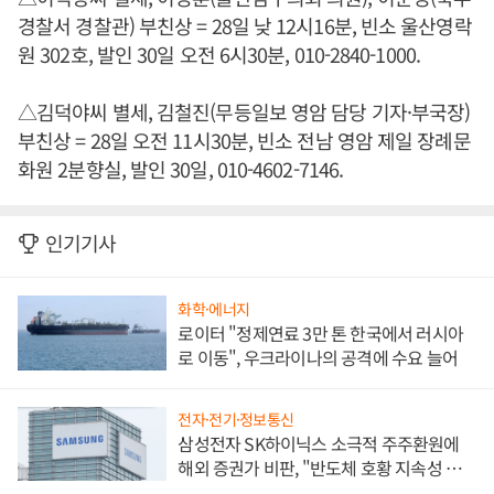
경찰서 경찰관) 부친상 = 28일 낮 12시16분, 빈소 울산영락
원 302호, 발인 30일 오전 6시30분, 010-2840-1000.
△김덕야씨 별세, 김철진(무등일보 영암 담당 기자·부국장)
부친상 = 28일 오전 11시30분, 빈소 전남 영암 제일 장례문
화원 2분향실, 발인 30일, 010-4602-7146.
인기기사
화학·에너지
로이터 "정제연료 3만 톤 한국에서 러시아
로 이동", 우크라이나의 공격에 수요 늘어
전자·전기·정보통신
삼성전자 SK하이닉스 소극적 주주환원에
해외 증권가 비판, "반도체 호황 지속성 의
문"