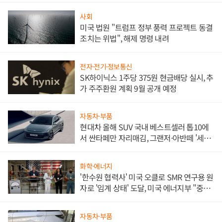
사회
미국 법원 "트럼프 정부 풍력 프로젝트 동결
조치는 위법", 해제 명령 내려
전자·전기·정보통신
SK하이닉스 1주당 375원 현금배당 실시, 추
가 주주환원 계획 9월 공개 예정
자동차·부품
현대차 올해 SUV 국내 베스트셀러 톱10에
서 싼타페만 자리매김, 그랜저·아반떼 '세단
쌍끌이'로 내수 방어
화학·에너지
'한수원 협력사' 미국 오클로 SMR 연구용 원
자로 '임계 상태' 도달, 미국 에너지부 "중요
한 이정표"
자동차·부품