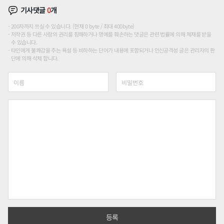
기사댓글
0
개
200자까지 쓰실 수 있습니다. (현재 0 byte / 최대 400byte)
저작권 등 다른 사람의 권리를 침해하거나 명예를 훼손하는 댓글은 관련 법률에 의해 제재를 받을
수 있습니다.
타인에게 불쾌감을 주는 욕설 등 비하하는 단어가 내용에 포함되거나 인신공격성 글은 관리자의 판
단에 의해 삭제 합니다.