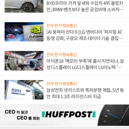
BYD코리아 가격 앞세워 수입차 4위 올랐지
만, BMW·벤츠보다 높은 공임비에 소비자
불만 폭발
전자·전기·정보통신
[AI 뭉쳐야 산다⑧] LG·엔비디아 '피지컬 AI'
동맹 강화, 구광모 제조·데이터·기술 결집
해 종합 로보틱스 기업으로
전자·전기·정보통신
아이폰18 '메모리 부족'에 출시 지연되나, 삼
성디스플레이 LG디스플레이 LG이노텍 '탈
애플' 수익 다각화 속도
전자·전기·정보통신
삼성전자 넷리스트와 특허분쟁 매듭, 5년 동
안 최대 1.3조 라이선스비 지급