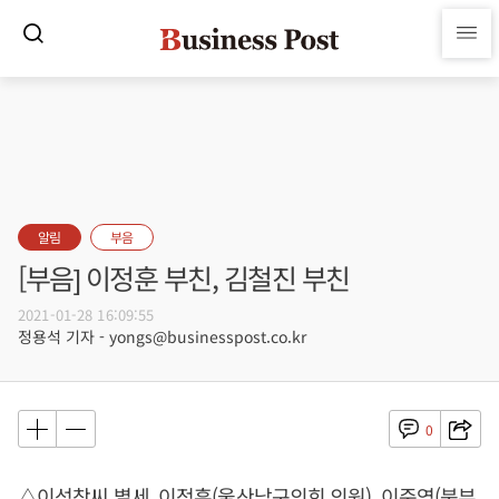
알림
부음
[부음] 이정훈 부친, 김철진 부친
2021-01-28 16:09:55
정용석 기자 - yongs@businesspost.co.kr
0
△이석창씨 별세, 이정훈(울산남구의회 의원), 이준영(북부