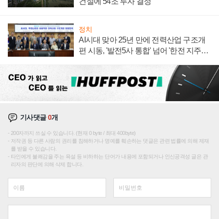
건설에 54조 투자 결정
정치
AI시대 맞아 25년 만에 전력산업 구조개
편 시동, '발전5사 통합' 넘어 '한전 지주사'
재편론도
기사댓글
0
개
200자까지 쓰실 수 있습니다. (현재 0 byte / 최대 400byte)
저작권 등 다른 사람의 권리를 침해하거나 명예를 훼손하는 댓글은 관련 법률에 의해 제재
를 받을 수 있습니다.
타인에게 불쾌감을 주는 욕설 등 비하하는 단어가 내용에 포함되거나 인신공격성 글은 관
리자의 판단에 의해 삭제 합니다.