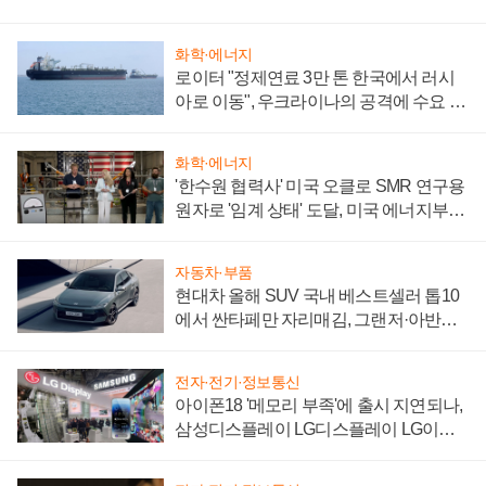
화학·에너지
로이터 "정제연료 3만 톤 한국에서 러시
아로 이동", 우크라이나의 공격에 수요 늘
어
화학·에너지
'한수원 협력사' 미국 오클로 SMR 연구용
원자로 '임계 상태' 도달, 미국 에너지부
"중요한 이정표"
자동차·부품
현대차 올해 SUV 국내 베스트셀러 톱10
에서 싼타페만 자리매김, 그랜저·아반떼
'세단 쌍끌이'로 내수 방어
전자·전기·정보통신
아이폰18 '메모리 부족'에 출시 지연되나,
삼성디스플레이 LG디스플레이 LG이노
텍 '탈애플' 수익 다각화 속도