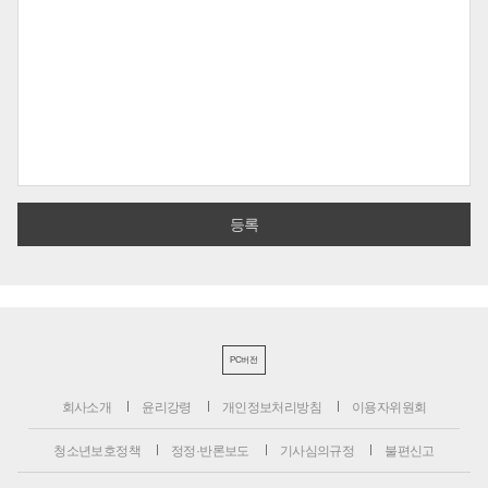
PC버전
회사소개
윤리강령
개인정보처리방침
이용자위원회
청소년보호정책
정정·반론보도
기사심의규정
불편신고