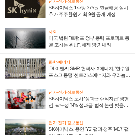
전자·전기·정보통신
SK하이닉스 1주당 375원 현금배당 실시,
추가 주주환원 계획 9월 공개 예정
사회
미국 법원 "트럼프 정부 풍력 프로젝트 동
결 조치는 위법", 해제 명령 내려
화학·에너지
'DL이앤씨 SMR 협력사' X에너지, '한수원
포스코 동맹' 센트러스에너지와 우라늄
계약 체결
전자·전기·정보통신
SK하이닉스 노사 '성과급 주식지급' 평행
선, 곽노정 'N% 성과급' 법적 논란 벗을지
주목
전자·전기·정보통신
SK하이닉스, 용인 'Y2' 팹과 청주 'M17' 팹