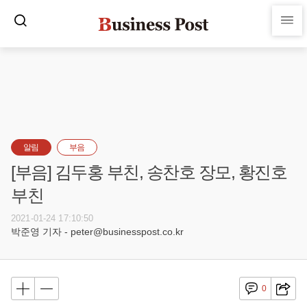
알림
부음
[부음] 김두홍 부친, 송찬호 장모, 황진호
부친
2021-01-24 17:10:50
박준영 기자 - peter@businesspost.co.kr
0